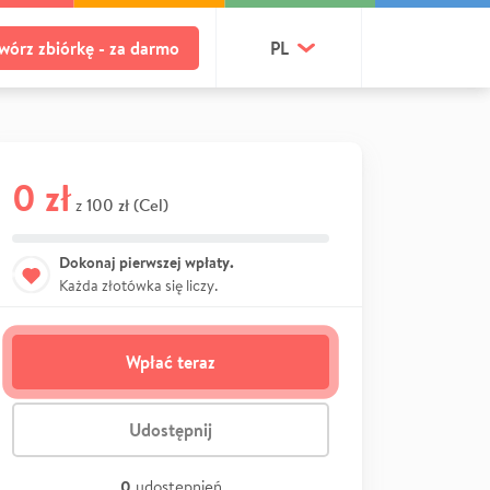
wórz zbiórkę - za darmo
PL
0 zł
100 zł (Cel)
z
Dokonaj pierwszej wpłaty.
Każda złotówka się liczy.
Wpłać teraz
Udostępnij
0
udostępnień