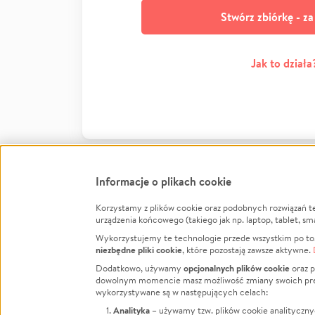
Stwórz zbiórkę - z
Jak to działa
Informacje o plikach cookie
Korzystamy z plików cookie oraz podobnych rozwiązań t
Infor
urządzenia końcowego (takiego jak np. laptop, tablet, sm
Wykorzystujemy te technologie przede wszystkim po to,
Jak to 
niezbędne pliki cookie
, które pozostają zawsze aktywne.
Facebook
Twitter
Instagram
Regula
opcjonalnych plików cookie
Dodatkowo, używamy
oraz p
dowolnym momencie masz możliwość zmiany swoich prefere
Polity
LinkedIn
TikTok
Youtube
wykorzystywane są w następujących celach:
RODO -
Analityka
– używamy tzw. plików cookie analityczny