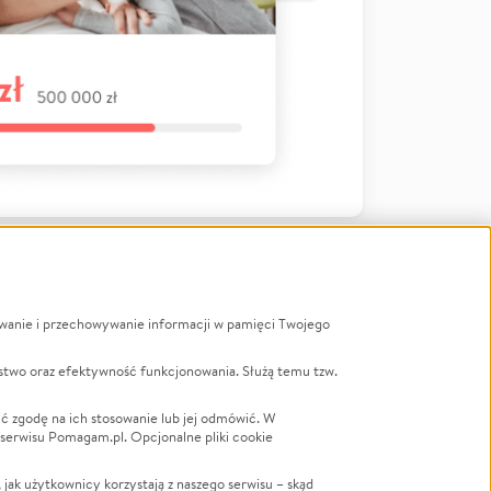
ywanie i przechowywanie informacji w pamięci Twojego
a
stwo oraz efektywność funkcjonowania. Służą temu tzw.
LGBTQ+
Powódź
ć zgodę na ich stosowanie lub jej odmówić. W
 serwisu Pomagam.pl. Opcjonalne pliki cookie
Wichura
NGO
ak użytkownicy korzystają z naszego serwisu – skąd