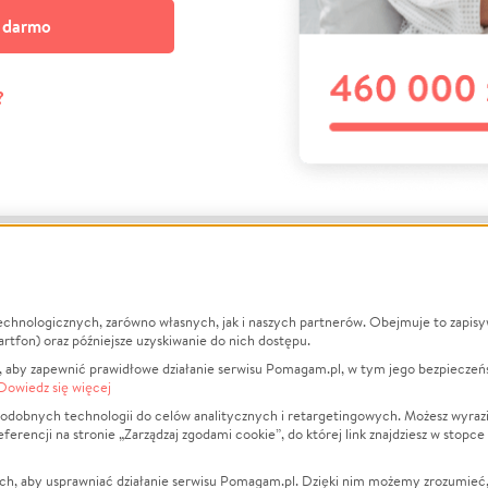
a darmo
?
echnologicznych, zarówno własnych, jak i naszych partnerów. Obejmuje to zapis
macje
O nas
Zbieraj n
artfon) oraz późniejsze uzyskiwanie do nich dostępu.
 aby zapewnić prawidłowe działanie serwisu Pomagam.pl, w tym jego bezpieczeń
działa?
Opinie
Leczenie
Dowiedz się więcej
min
Raporty
Zwierzęta
odobnych technologii do celów analitycznych i retargetingowych. Możesz wyrazi
ncji na stronie „Zarządzaj zgodami cookie”, do której link znajdziesz w stopce
ka Prywatności
Za darmo
Pożar
 Kontrahenci
Blog
Ukraina
ch, aby usprawniać działanie serwisu Pomagam.pl. Dzięki nim możemy zrozumieć, j