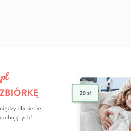
 ZBIÓRKĘ
niędzy dla siebie,
trzebujących!