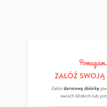
ZAŁÓŻ SWOJĄ
Załóż
darmową zbiórkę
pie
swoich bliskich lub po