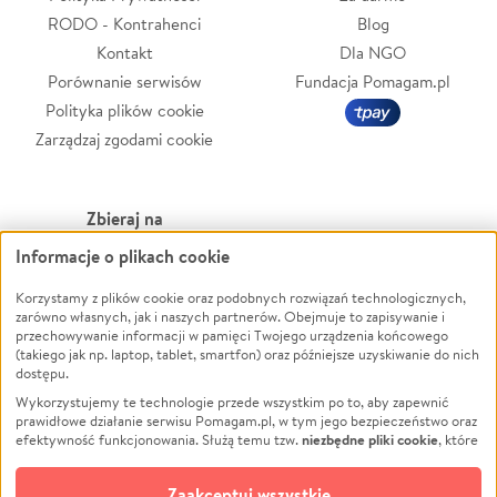
RODO - Kontrahenci
Blog
Kontakt
Dla NGO
Porównanie serwisów
Fundacja Pomagam.pl
Polityka plików cookie
Zarządzaj zgodami cookie
Zbieraj na
Informacje o plikach cookie
Leczenie
LGBTQ+
Zwierzęta
Powódź
Korzystamy z plików cookie oraz podobnych rozwiązań technologicznych,
zarówno własnych, jak i naszych partnerów. Obejmuje to zapisywanie i
Pożar
Wichura
przechowywanie informacji w pamięci Twojego urządzenia końcowego
(takiego jak np. laptop, tablet, smartfon) oraz późniejsze uzyskiwanie do nich
Ukraina
NGO
dostępu.
Sport
Religia
Wykorzystujemy te technologie przede wszystkim po to, aby zapewnić
Pomoc Finansowa
Edukacja
prawidłowe działanie serwisu Pomagam.pl, w tym jego bezpieczeństwo oraz
niezbędne pliki cookie
efektywność funkcjonowania. Służą temu tzw.
, które
Projekty
Podróż
pozostają zawsze aktywne.
Dowiedz się więcej
Pogrzeb
Impreza
opcjonalnych plików cookie
Dodatkowo, używamy
oraz podobnych
Zaakceptuj wszystkie