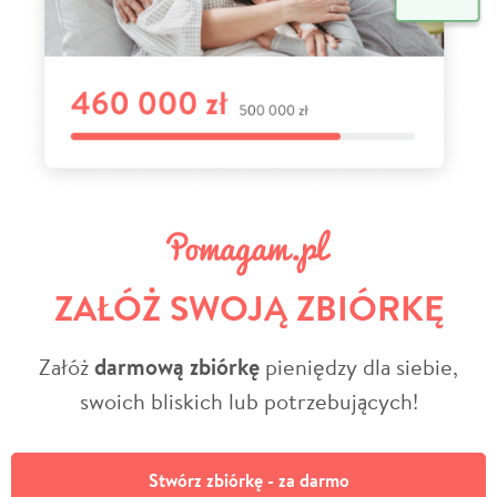
ZAŁÓŻ SWOJĄ ZBIÓRKĘ
Załóż
darmową zbiórkę
pieniędzy dla siebie,
swoich bliskich lub potrzebujących!
Stwórz zbiórkę - za darmo