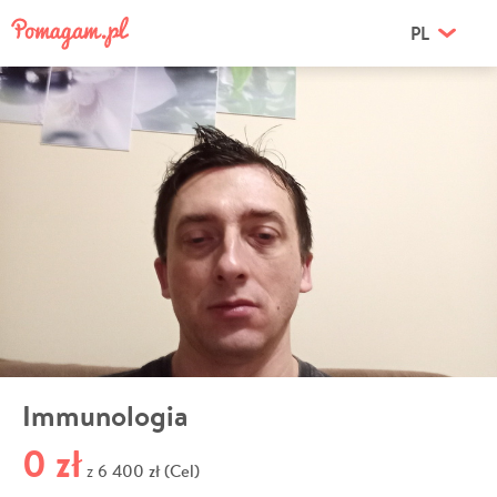
PL
Immunologia
0 zł
6 400 zł (Cel)
z