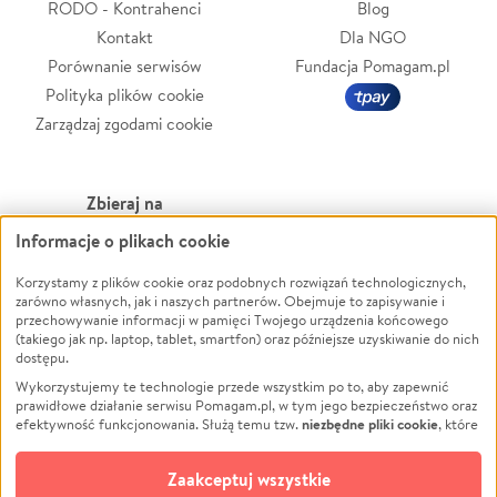
RODO - Kontrahenci
Blog
Kontakt
Dla NGO
Porównanie serwisów
Fundacja Pomagam.pl
Polityka plików cookie
Zarządzaj zgodami cookie
Zbieraj na
Informacje o plikach cookie
Leczenie
LGBTQ+
Zwierzęta
Powódź
Korzystamy z plików cookie oraz podobnych rozwiązań technologicznych,
zarówno własnych, jak i naszych partnerów. Obejmuje to zapisywanie i
Pożar
Wichura
przechowywanie informacji w pamięci Twojego urządzenia końcowego
(takiego jak np. laptop, tablet, smartfon) oraz późniejsze uzyskiwanie do nich
Ukraina
NGO
dostępu.
Sport
Religia
Wykorzystujemy te technologie przede wszystkim po to, aby zapewnić
Pomoc Finansowa
Edukacja
prawidłowe działanie serwisu Pomagam.pl, w tym jego bezpieczeństwo oraz
niezbędne pliki cookie
efektywność funkcjonowania. Służą temu tzw.
, które
Projekty
Podróż
pozostają zawsze aktywne.
Dowiedz się więcej
Pogrzeb
Impreza
opcjonalnych plików cookie
Dodatkowo, używamy
oraz podobnych
Zaakceptuj wszystkie
Społeczność lokalna
Ochrona środowiska
technologii do celów analitycznych i retargetingowych. Możesz wyrazić