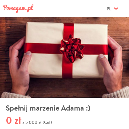
PL
Spełnij marzenie Adama :)
0 zł
5 000 zł (Cel)
z