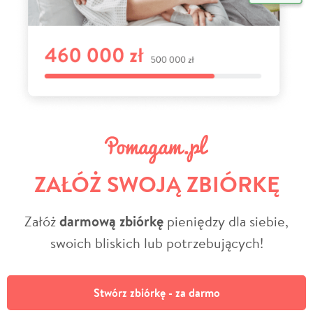
ZAŁÓŻ SWOJĄ ZBIÓRKĘ
Załóż
darmową zbiórkę
pieniędzy dla siebie,
swoich bliskich lub potrzebujących!
Stwórz zbiórkę - za darmo