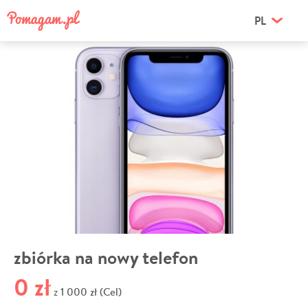
PL
zbiórka na nowy telefon
0 zł
1 000 zł (Cel)
z