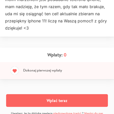
mam nadzieję, że tym razem, gdy tak mało brakuje,
uda mi się osiągnąć ten cel! aktualnie zbieram na
przepiękny Iphone 11! liczę na Waszą pomoc!! z góry
dziękuje! <3
Wpłaty:
0
Dokonaj pierwszej wpłaty
Wpłać teraz
Uważasz, że ta zbiórka zawiera
niedozwolone treści
?
Napisz do nas