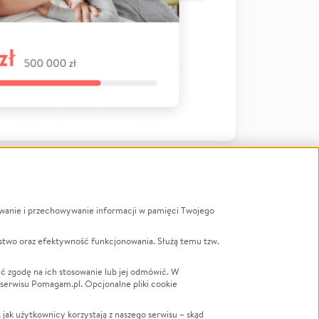
ywanie i przechowywanie informacji w pamięci Twojego
a
stwo oraz efektywność funkcjonowania. Służą temu tzw.
LGBTQ+
Powódź
ć zgodę na ich stosowanie lub jej odmówić. W
 serwisu Pomagam.pl. Opcjonalne pliki cookie
Wichura
NGO
ak użytkownicy korzystają z naszego serwisu – skąd