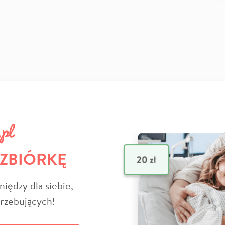
 ZBIÓRKĘ
niędzy dla siebie,
trzebujących!