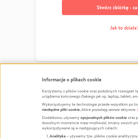
Stwórz zbiórkę - z
Jak to działa
Informacje o plikach cookie
Korzystamy z plików cookie oraz podobnych rozwiązań t
Infor
urządzenia końcowego (takiego jak np. laptop, tablet, sm
Wykorzystujemy te technologie przede wszystkim po to,
Jak to 
niezbędne pliki cookie
, które pozostają zawsze aktywne.
Facebook
Twitter
Instagram
Regula
opcjonalnych plików cookie
Dodatkowo, używamy
oraz p
dowolnym momencie masz możliwość zmiany swoich prefere
Polity
LinkedIn
TikTok
Youtube
wykorzystywane są w następujących celach:
RODO -
Analityka
– używamy tzw. plików cookie analityczny