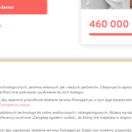
a darmo
?
echnologicznych, zarówno własnych, jak i naszych partnerów. Obejmuje to zapis
macje
O nas
Zbieraj n
artfon) oraz późniejsze uzyskiwanie do nich dostępu.
 aby zapewnić prawidłowe działanie serwisu Pomagam.pl, w tym jego bezpieczeń
działa?
Opinie
Leczenie
Dowiedz się więcej
min
Raporty
Zwierzęta
odobnych technologii do celów analitycznych i retargetingowych. Możesz wyrazi
ncji na stronie „Zarządzaj zgodami cookie”, do której link znajdziesz w stopce
ka Prywatności
Za darmo
Pożar
 Kontrahenci
Blog
Ukraina
ch, aby usprawniać działanie serwisu Pomagam.pl. Dzięki nim możemy zrozumieć, j