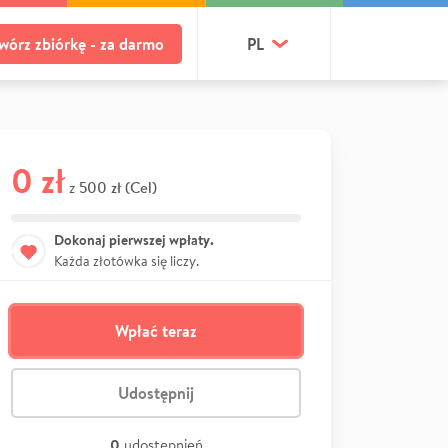
wórz zbiórkę - za darmo
PL
0 zł
500 zł (Cel)
z
Dokonaj pierwszej wpłaty.
Każda złotówka się liczy.
Wpłać teraz
Udostępnij
0
udostępnień