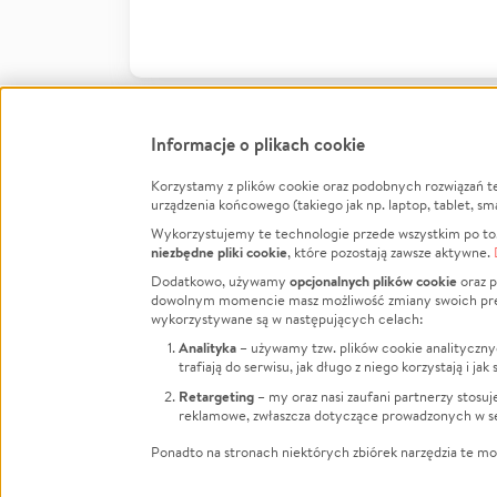
Informacje o plikach cookie
Korzystamy z plików cookie oraz podobnych rozwiązań t
Infor
urządzenia końcowego (takiego jak np. laptop, tablet, sm
Wykorzystujemy te technologie przede wszystkim po to,
Jak to 
niezbędne pliki cookie
, które pozostają zawsze aktywne.
Facebook
Twitter
Instagram
Regula
opcjonalnych plików cookie
Dodatkowo, używamy
oraz p
dowolnym momencie masz możliwość zmiany swoich prefere
Polity
LinkedIn
TikTok
Youtube
wykorzystywane są w następujących celach:
RODO -
Analityka
– używamy tzw. plików cookie analityczny
Kontak
trafiają do serwisu, jak długo z niego korzystają i j
Porówn
Retargeting
– my oraz nasi zaufani partnerzy stosu
reklamowe, zwłaszcza dotyczące prowadzonych w se
Polityk
Zarząd
Ponadto na stronach niektórych zbiórek narzędzia te mog