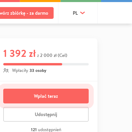
wórz zbiórkę - za darmo
PL
1 392 zł
2 000 zł (Cel)
z
33 osoby
Wpłaciły
Wpłać teraz
Udostępnij
121
udostępnień