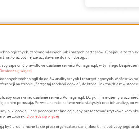
echnologicznych, zarówno własnych, jak i naszych partnerów. Obejmuje to zapis
macje
O nas
Zbieraj n
artfon) oraz późniejsze uzyskiwanie do nich dostępu.
 aby zapewnić prawidłowe działanie serwisu Pomagam.pl, w tym jego bezpieczeń
działa?
Opinie
Leczenie
Dowiedz się więcej
min
Raporty
Zwierzęta
odobnych technologii do celów analitycznych i retargetingowych. Możesz wyrazi
ncji na stronie „Zarządzaj zgodami cookie”, do której link znajdziesz w stopce
ka Prywatności
Za darmo
Pożar
 Kontrahenci
Blog
Ukraina
ch, aby usprawniać działanie serwisu Pomagam.pl. Dzięki nim możemy zrozumieć, j
t
Dla NGO
Sport
ak się po nim poruszają. Pozwala nam to na tworzenie statystyk oraz ich analizę, co w
anie serwisów
Fundacja Pomagam.pl
Pomoc Fi
jemy pliki cookie i inne podobne technologie, aby prezentować użytkownikom okr
rwisie zbiórek.
Dowiedz się więcej
a plików cookie
Projekty
zaj zgodami cookie
Pogrzeb
ą być uruchamiane także przez organizatora danej zbiórki, na potrzeby jego anali
Społeczno