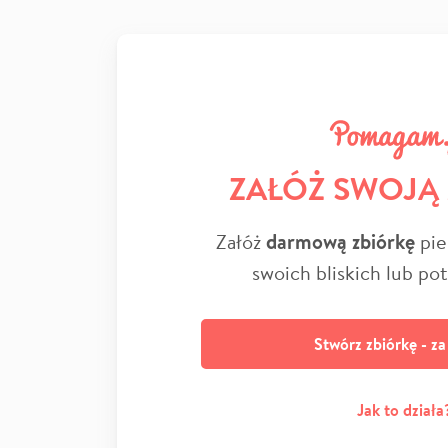
ZAŁÓŻ SWOJĄ
Załóż
darmową zbiórkę
pie
swoich bliskich lub po
Stwórz zbiórkę - z
Jak to działa