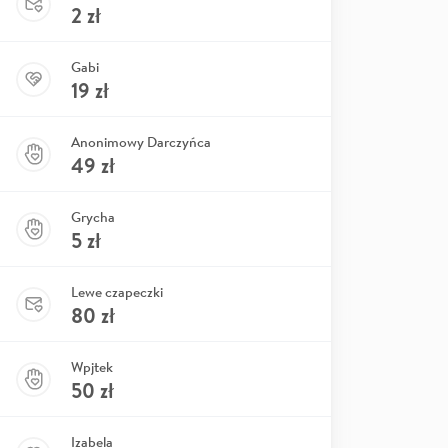
2
zł
Gabi
19
zł
Anonimowy Darczyńca
49
zł
Grycha
5
zł
Lewe czapeczki
80
zł
Wpjtek
50
zł
Izabela