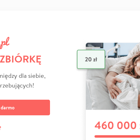
 ZBIÓRKĘ
niędzy dla siebie,
trzebujących!
a darmo
?