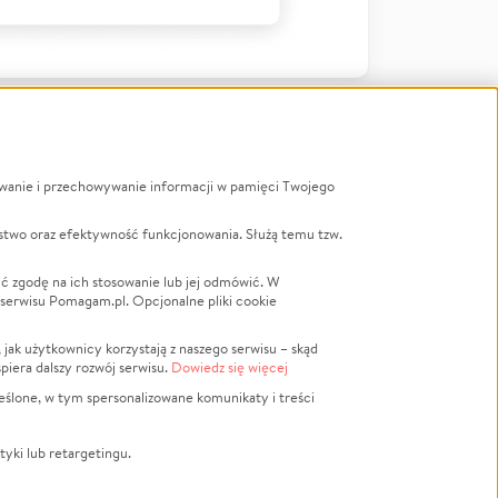
ywanie i przechowywanie informacji w pamięci Twojego
a
stwo oraz efektywność funkcjonowania. Służą temu tzw.
LGBTQ+
Powódź
ć zgodę na ich stosowanie lub jej odmówić. W
 serwisu Pomagam.pl. Opcjonalne pliki cookie
Wichura
NGO
ak użytkownicy korzystają z naszego serwisu – skąd
Religia
spiera dalszy rozwój serwisu.
Dowiedz się więcej
nansowa
Edukacja
eślone, w tym spersonalizowane komunikaty i treści
Podróż
Impreza
tyki lub retargetingu.
ść lokalna
Ochrona środowiska