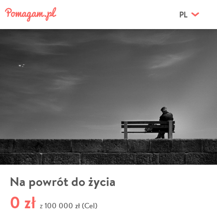
PL
Na powrót do życia
0 zł
100 000 zł (Cel)
z