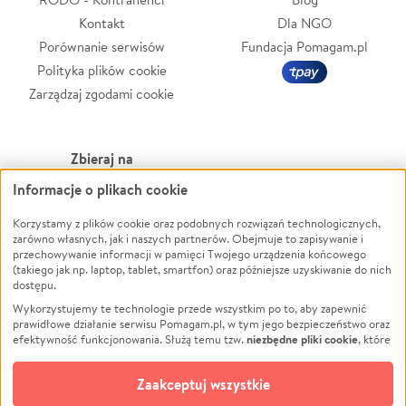
Kontakt
Dla NGO
Porównanie serwisów
Fundacja Pomagam.pl
Polityka plików cookie
Zarządzaj zgodami cookie
Zbieraj na
Informacje o plikach cookie
Leczenie
LGBTQ+
Zwierzęta
Powódź
Korzystamy z plików cookie oraz podobnych rozwiązań technologicznych,
zarówno własnych, jak i naszych partnerów. Obejmuje to zapisywanie i
Pożar
Wichura
przechowywanie informacji w pamięci Twojego urządzenia końcowego
(takiego jak np. laptop, tablet, smartfon) oraz późniejsze uzyskiwanie do nich
Ukraina
NGO
dostępu.
Sport
Religia
Wykorzystujemy te technologie przede wszystkim po to, aby zapewnić
Pomoc Finansowa
Edukacja
prawidłowe działanie serwisu Pomagam.pl, w tym jego bezpieczeństwo oraz
niezbędne pliki cookie
efektywność funkcjonowania. Służą temu tzw.
, które
Projekty
Podróż
pozostają zawsze aktywne.
Dowiedz się więcej
Pogrzeb
Impreza
opcjonalnych plików cookie
Dodatkowo, używamy
oraz podobnych
Zaakceptuj wszystkie
Społeczność lokalna
Ochrona środowiska
technologii do celów analitycznych i retargetingowych. Możesz wyrazić