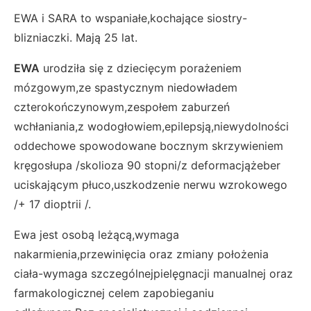
EWA i SARA to wspaniałe,kochające siostry-
blizniaczki. Mają 25 lat.
EWA
urodziła się z dziecięcym porażeniem
mózgowym,ze spastycznym niedowładem
czterokończynowym,zespołem zaburzeń
wchłaniania,z wodogłowiem,epilepsją,niewydolności
oddechowe spowodowane bocznym skrzywieniem
kręgosłupa /skolioza 90 stopni/z deformacjążeber
uciskającym płuco,uszkodzenie nerwu wzrokowego
/+ 17 dioptrii /.
Ewa jest osobą leżącą,wymaga
nakarmienia,przewinięcia oraz zmiany położenia
ciała-wymaga szczególnejpielęgnacji manualnej oraz
farmakologicznej celem zapobieganiu