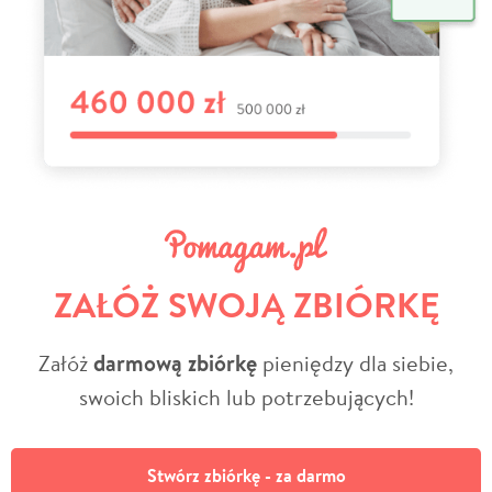
ZAŁÓŻ SWOJĄ ZBIÓRKĘ
Załóż
darmową zbiórkę
pieniędzy dla siebie,
swoich bliskich lub potrzebujących!
Stwórz zbiórkę - za darmo