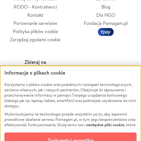
RODO - Kontrahenci
Blog
Kontakt
Dla NGO
Porównanie serwisów
Fundacja Pomagam.pl
Polityka plików cookie
Zarządzaj zgodami cookie
Zbieraj na
Informacje o plikach cookie
Leczenie
LGBTQ+
Zwierzęta
Powódź
Korzystamy z plików cookie oraz podobnych rozwiązań technologicznych,
zarówno własnych, jak i naszych partnerów. Obejmuje to zapisywanie i
Pożar
Wichura
przechowywanie informacji w pamięci Twojego urządzenia końcowego
(takiego jak np. laptop, tablet, smartfon) oraz późniejsze uzyskiwanie do nich
Ukraina
NGO
dostępu.
Sport
Religia
Wykorzystujemy te technologie przede wszystkim po to, aby zapewnić
Pomoc Finansowa
Edukacja
prawidłowe działanie serwisu Pomagam.pl, w tym jego bezpieczeństwo oraz
niezbędne pliki cookie
efektywność funkcjonowania. Służą temu tzw.
, które
Projekty
Podróż
pozostają zawsze aktywne.
Dowiedz się więcej
Pogrzeb
Impreza
opcjonalnych plików cookie
Dodatkowo, używamy
oraz podobnych
Zaakceptuj wszystkie