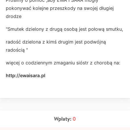
Prosimy o pomoc ,aby EWA i SARA mogły
pokonywać kolejne przeszkody na swojej długiej
drodze
"Smutek dzielony z drugą osobą jest połową smutku,
radość dzielona z kimś drugim jest podwójną
radością "
więcej o codziennym zmaganiu sióstr z chorobą na:
http://ewaisara.pl
Wpłaty:
0