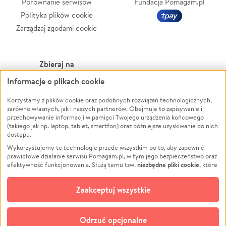
Porównanie serwisów
Fundacja Pomagam.pl
Polityka plików cookie
Zarządzaj zgodami cookie
Zbieraj na
Informacje o plikach cookie
Leczenie
LGBTQ+
Korzystamy z plików cookie oraz podobnych rozwiązań technologicznych,
Zwierzęta
Powódź
zarówno własnych, jak i naszych partnerów. Obejmuje to zapisywanie i
Pożar
Wichura
przechowywanie informacji w pamięci Twojego urządzenia końcowego
(takiego jak np. laptop, tablet, smartfon) oraz późniejsze uzyskiwanie do nich
Ukraina
NGO
dostępu.
Sport
Religia
Wykorzystujemy te technologie przede wszystkim po to, aby zapewnić
Pomoc Finansowa
Edukacja
prawidłowe działanie serwisu Pomagam.pl, w tym jego bezpieczeństwo oraz
niezbędne pliki cookie
efektywność funkcjonowania. Służą temu tzw.
, które
Projekty
Podróż
pozostają zawsze aktywne.
Dowiedz się więcej
Pogrzeb
Impreza
opcjonalnych plików cookie
Dodatkowo, używamy
oraz podobnych
Zaakceptuj wszystkie
Społeczność lokalna
Ochrona środowiska
technologii do celów analitycznych i retargetingowych. Możesz wyrazić
zgodę na ich stosowanie lub jej odmówić. W dowolnym momencie masz
Kultura
Biznes
możliwość zmiany swoich preferencji na stronie „Zarządzaj zgodami cookie”,
Odrzuć opcjonalne
Polski
do której link znajdziesz w stopce serwisu Pomagam.pl. Opcjonalne pliki