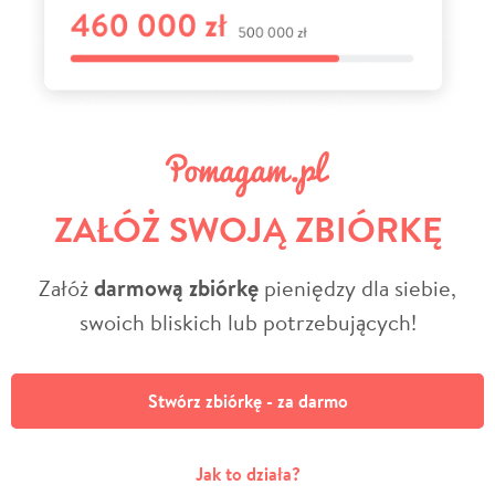
ZAŁÓŻ SWOJĄ ZBIÓRKĘ
Załóż
darmową zbiórkę
pieniędzy dla siebie,
swoich bliskich lub potrzebujących!
Stwórz zbiórkę - za darmo
Jak to działa?