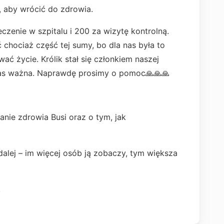
 , aby wrócić do zdrowia.
leczenie w szpitalu i 200 za wizytę kontrolną.
chociaż część tej sumy, bo dla nas była to
ać życie. Królik stał się członkiem naszej
nas ważna. Naprawdę prosimy o pomoc🙏🙏🙏
nie zdrowia Busi oraz o tym, jak
dalej – im więcej osób ją zobaczy, tym większa
!