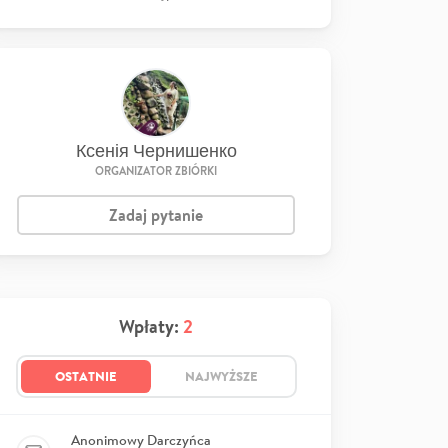
Ксенія Чернишенко
ORGANIZATOR ZBIÓRKI
Zadaj pytanie
Wpłaty:
2
OSTATNIE
NAJWYŻSZE
Anonimowy Darczyńca