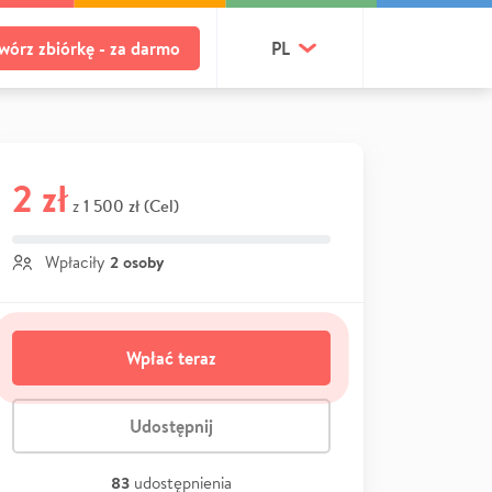
wórz zbiórkę - za darmo
PL
2 zł
1 500 zł (Cel)
z
2 osoby
Wpłaciły
Wpłać teraz
Udostępnij
83
udostępnienia