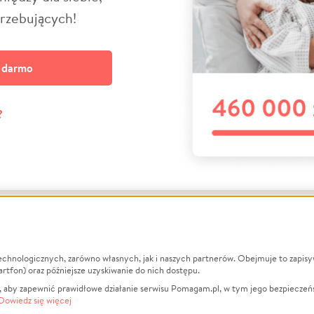
trzebujących!
a darmo
?
echnologicznych, zarówno własnych, jak i naszych partnerów. Obejmuje to zapis
macje
O nas
Zbieraj n
artfon) oraz późniejsze uzyskiwanie do nich dostępu.
 aby zapewnić prawidłowe działanie serwisu Pomagam.pl, w tym jego bezpieczeń
działa?
Opinie
Leczenie
Dowiedz się więcej