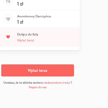
1
zł
Anonimowy Darczyńca
1
zł
Dołącz do listy
Wpłać teraz
Wpłać teraz
Uważasz, że ta zbiórka zawiera
niedozwolone treści
?
Napisz do nas