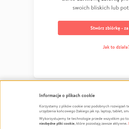
swoich bliskich lub po
Stwórz zbiórkę - z
Jak to działa
Informacje o plikach cookie
Korzystamy z plików cookie oraz podobnych rozwiązań t
Infor
urządzenia końcowego (takiego jak np. laptop, tablet, sm
Wykorzystujemy te technologie przede wszystkim po to,
Jak to 
niezbędne pliki cookie
, które pozostają zawsze aktywne.
Facebook
Twitter
Instagram