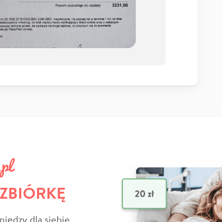
 ZBIÓRKĘ
niędzy dla siebie,