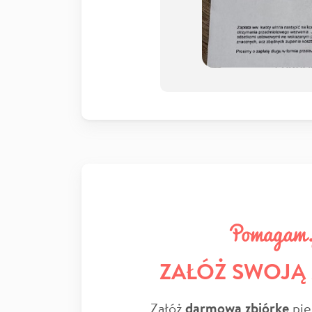
ZAŁÓŻ SWOJĄ
Załóż
darmową zbiórkę
pie