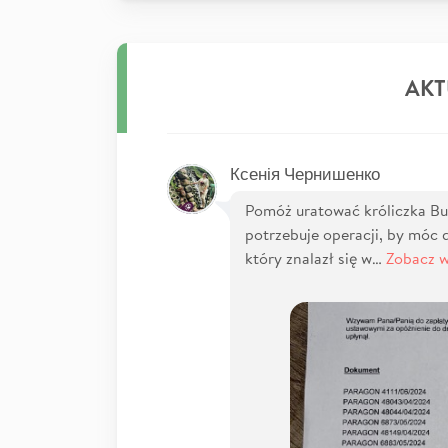
AKT
Ксенія Чернишенко
Pomóż uratować króliczka Bus
potrzebuje operacji, by móc d
który znalazł się w…
Zobacz w