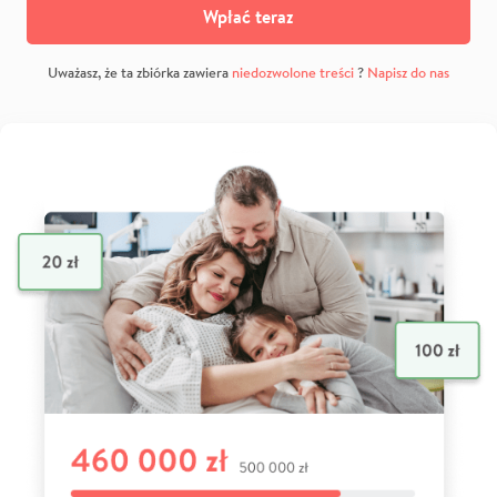
Wpłać teraz
Uważasz, że ta zbiórka zawiera
niedozwolone treści
?
Napisz do nas