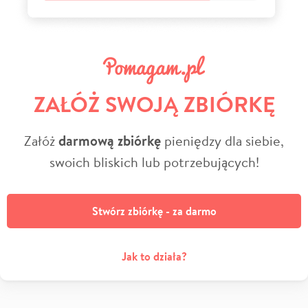
ZAŁÓŻ SWOJĄ ZBIÓRKĘ
Załóż
darmową zbiórkę
pieniędzy dla siebie,
swoich bliskich lub potrzebujących!
Stwórz zbiórkę - za darmo
Jak to działa?