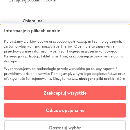
Zbieraj na
Informacje o plikach cookie
Leczenie
LGBTQ+
Zwierzęta
Powódź
Korzystamy z plików cookie oraz podobnych rozwiązań technologicznych,
zarówno własnych, jak i naszych partnerów. Obejmuje to zapisywanie i
Pożar
Wichura
przechowywanie informacji w pamięci Twojego urządzenia końcowego
(takiego jak np. laptop, tablet, smartfon) oraz późniejsze uzyskiwanie do nich
Ukraina
NGO
dostępu.
Sport
Religia
Wykorzystujemy te technologie przede wszystkim po to, aby zapewnić
Pomoc Finansowa
Edukacja
prawidłowe działanie serwisu Pomagam.pl, w tym jego bezpieczeństwo oraz
niezbędne pliki cookie
efektywność funkcjonowania. Służą temu tzw.
, które
Projekty
Podróż
pozostają zawsze aktywne.
Dowiedz się więcej
Pogrzeb
Impreza
opcjonalnych plików cookie
Dodatkowo, używamy
oraz podobnych
Zaakceptuj wszystkie
Społeczność lokalna
Ochrona środowiska
technologii do celów analitycznych i retargetingowych. Możesz wyrazić
zgodę na ich stosowanie lub jej odmówić. W dowolnym momencie masz
Kultura
Biznes
możliwość zmiany swoich preferencji na stronie „Zarządzaj zgodami cookie”,
Odrzuć opcjonalne
Polski
do której link znajdziesz w stopce serwisu Pomagam.pl. Opcjonalne pliki
cookie wykorzystywane są w następujących celach:
© CROWDING SP. Z O.O.
Analityka
– używamy tzw. plików cookie analitycznych, aby usprawniać
Dostosuj wybór
działanie serwisu Pomagam.pl. Dzięki nim możemy zrozumieć, jak