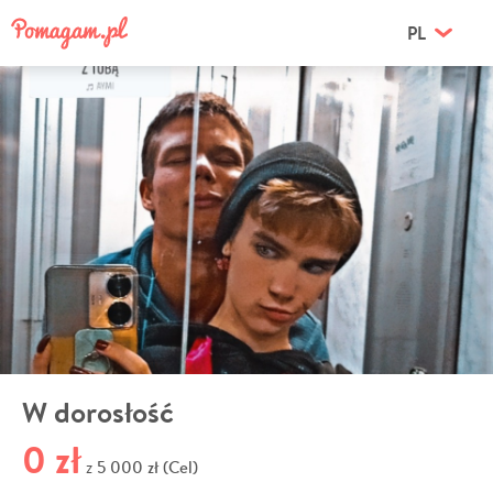
PL
W dorosłość
0 zł
5 000 zł (Cel)
z