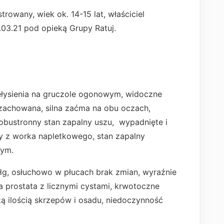
trowany, wiek ok. 14-15 lat, właściciel
.03.21 pod opieką Grupy Ratuj.
ełysienia na gruczole ogonowym, widoczne
 zachowana, silna zaćma na obu oczach,
obustronny stan zapalny uszu, wypadnięte i
ny z worka napletkowego, stan zapalny
nym.
Hg, osłuchowo w płucach brak zmian, wyraźnie
a prostata z licznymi cystami, krwotoczne
 ilością skrzepów i osadu, niedoczynność