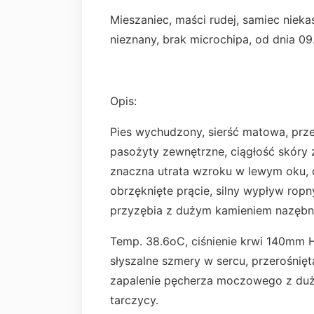
Mieszaniec, maści rudej, samiec niekas
nieznany, brak microchipa, od dnia 09
Opis:
Pies wychudzony, sierść matowa, prz
pasożyty zewnętrzne, ciągłość skóry
znaczna utrata wzroku w lewym oku, 
obrzęknięte prącie, silny wypływ rop
przyzębia z dużym kamieniem nazęb
Temp. 38.6oC, ciśnienie krwi 140mm 
słyszalne szmery w sercu, przerośnięt
zapalenie pęcherza moczowego z dużą
tarczycy.