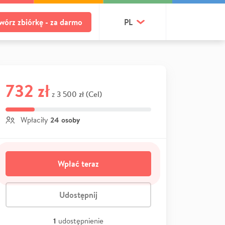
wórz zbiórkę - za darmo
PL
732 zł
3 500 zł (Cel)
z
24 osoby
Wpłaciły
Wpłać teraz
Udostępnij
1
udostępnienie