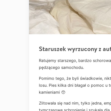
Staruszek wyrzucony z au
Ratujemy starszego, bardzo schorowa
pędzącego samochodu.
Pomimo tego, że byli świadkowie, nik
losu. Pies kilka dni błagał o pomoc u 
kamieniami 🥺
Zlitowała się nad nim, tylko jedna, e
tymczasowe schronienie i szukała dla