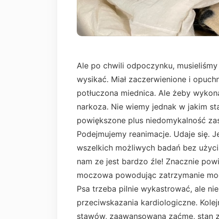
Ale po chwili odpoczynku, musieliśmy 
wysikać. Miał zaczerwienione i opuchni
potłuczona miednica. Ale żeby wyko
narkoza. Nie wiemy jednak w jakim sta
powiększone plus niedomykalność zast
Podejmujemy reanimacje. Udaje się. J
wszelkich możliwych badań bez użyci
nam ze jest bardzo źle! Znacznie pow
moczowa powodując zatrzymanie mocz
Psa trzeba pilnie wykastrować, ale ni
przeciwskazania kardiologiczne. Kolej
stawów, zaawansowana zaćmę, stan zap