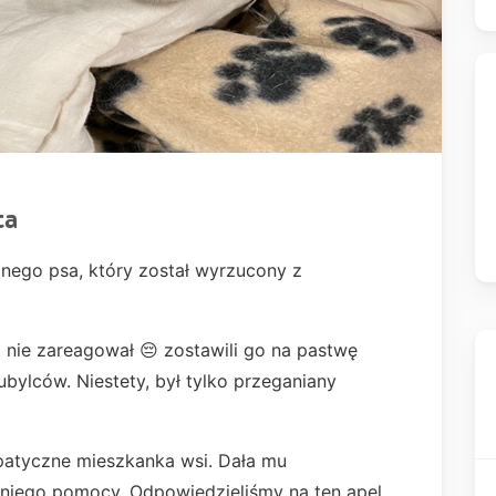
ta
nego psa, który został wyrzucony z
t nie zareagował 😔 zostawili go na pastwę
tubylców. Niestety, był tylko przeganiany
mpatyczne mieszkanka wsi. Dała mu
 niego pomocy. Odpowiedzieliśmy na ten apel.