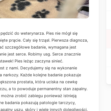
pędzić do weterynarza. Pies nie mógł się
ęte prącie. Cały się trząsł. Pierwsza diagnoza,
nać szczegółowe badanie, wymagana jest
nie jest serce. Robimy usg. Serce znacznie
awek! Pies leżąc zaczyna sinieć.
est z nami. Decydujemy się na wykonanie
a narkozy. Każde kolejne badanie pokazuje
iększona prostata, która uciska na cewkę
u, a to powoduje permanentny stan zapalny.
e można zrobić zabiegu ponieważ istnieją
ne badania pokazują patologie tarczycy,
alny uszu, skóry i wiele innych dolegliwości.