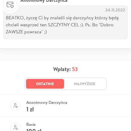
24.11.2022
BEATKO, życzę Ci by znaleźli się darczyńcy którzy będą
chcieli wesprzeć ten SZCZYTNY CEL :). Ps. Bo "Dobro
ZAWSZE powraca" ;)
Wpłaty:
53
OSTATNIE
NAJWYŻSZE
Anonimowy Darczyńca
1
zł
Basia