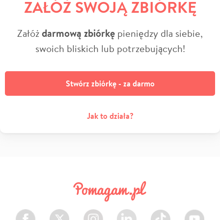
ZAŁÓŻ SWOJĄ ZBIÓRKĘ
Załóż
darmową zbiórkę
pieniędzy dla siebie,
swoich bliskich lub potrzebujących!
Stwórz zbiórkę - za darmo
Jak to działa?
Facebook
Twitter
Instagram
LinkedIn
TikTok
Youtube