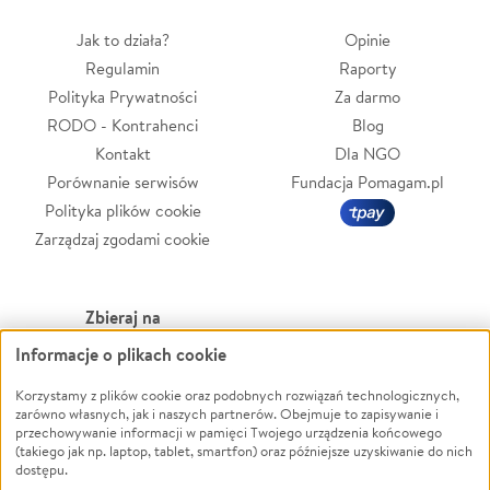
Jak to działa?
Opinie
Regulamin
Raporty
Polityka Prywatności
Za darmo
RODO - Kontrahenci
Blog
Kontakt
Dla NGO
Porównanie serwisów
Fundacja Pomagam.pl
Polityka plików cookie
Zarządzaj zgodami cookie
Zbieraj na
Informacje o plikach cookie
Leczenie
LGBTQ+
Zwierzęta
Powódź
Korzystamy z plików cookie oraz podobnych rozwiązań technologicznych,
zarówno własnych, jak i naszych partnerów. Obejmuje to zapisywanie i
Pożar
Wichura
przechowywanie informacji w pamięci Twojego urządzenia końcowego
(takiego jak np. laptop, tablet, smartfon) oraz późniejsze uzyskiwanie do nich
Ukraina
NGO
dostępu.
Sport
Religia