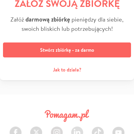
ZAŁÓŻ SWOJĄ ZBIÓRKĘ
Załóż
darmową zbiórkę
pieniędzy dla siebie,
swoich bliskich lub potrzebujących!
Stwórz zbiórkę - za darmo
Jak to działa?
Facebook
Twitter
Instagram
LinkedIn
TikTok
Youtube