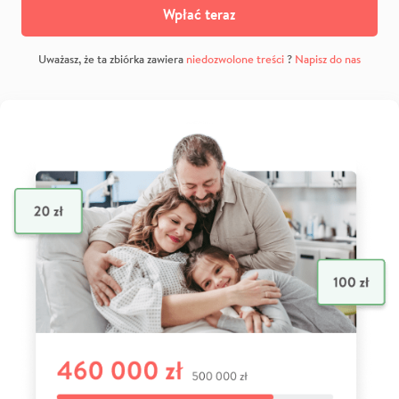
Wpłać teraz
Uważasz, że ta zbiórka zawiera
niedozwolone treści
?
Napisz do nas