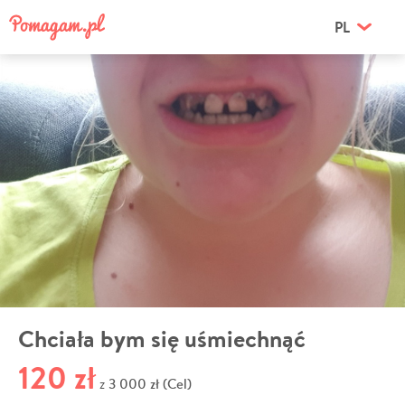
PL
Chciała bym się uśmiechnąć
120 zł
3 000 zł (Cel)
z