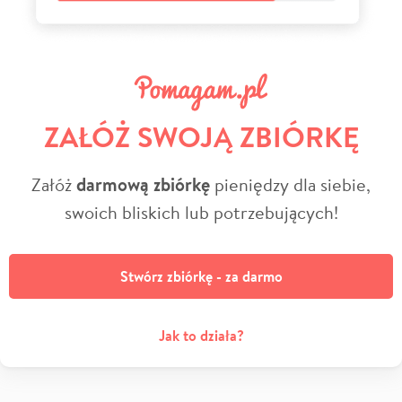
ZAŁÓŻ SWOJĄ ZBIÓRKĘ
Załóż
darmową zbiórkę
pieniędzy dla siebie,
swoich bliskich lub potrzebujących!
Stwórz zbiórkę - za darmo
Jak to działa?