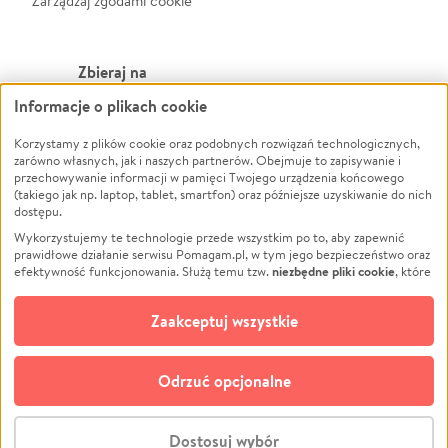
Zarządzaj zgodami cookie
Zbieraj na
Informacje o plikach cookie
Leczenie
LGBTQ+
Zwierzęta
Powódź
Korzystamy z plików cookie oraz podobnych rozwiązań technologicznych,
zarówno własnych, jak i naszych partnerów. Obejmuje to zapisywanie i
Pożar
Wichura
przechowywanie informacji w pamięci Twojego urządzenia końcowego
(takiego jak np. laptop, tablet, smartfon) oraz późniejsze uzyskiwanie do nich
Ukraina
NGO
dostępu.
Sport
Religia
Wykorzystujemy te technologie przede wszystkim po to, aby zapewnić
Pomoc Finansowa
Edukacja
prawidłowe działanie serwisu Pomagam.pl, w tym jego bezpieczeństwo oraz
niezbędne pliki cookie
efektywność funkcjonowania. Służą temu tzw.
, które
Projekty
Podróż
pozostają zawsze aktywne.
Dowiedz się więcej
Pogrzeb
Impreza
opcjonalnych plików cookie
Dodatkowo, używamy
oraz podobnych
Zaakceptuj wszystkie
Społeczność lokalna
Ochrona środowiska
technologii do celów analitycznych i retargetingowych. Możesz wyrazić
zgodę na ich stosowanie lub jej odmówić. W dowolnym momencie masz
Kultura
Biznes
możliwość zmiany swoich preferencji na stronie „Zarządzaj zgodami cookie”,
Odrzuć opcjonalne
Polski
do której link znajdziesz w stopce serwisu Pomagam.pl. Opcjonalne pliki
cookie wykorzystywane są w następujących celach:
© CROWDING SP. Z O.O.
Analityka
– używamy tzw. plików cookie analitycznych, aby usprawniać
Dostosuj wybór
działanie serwisu Pomagam.pl. Dzięki nim możemy zrozumieć, jak