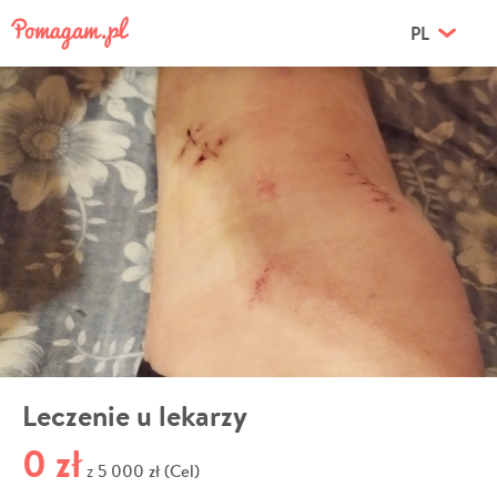
PL
Leczenie u lekarzy
0 zł
5 000 zł (Cel)
z