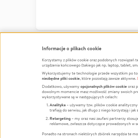
Informacje o plikach cookie
Korzystamy z plików cookie oraz podobnych rozwiązań t
Infor
urządzenia końcowego (takiego jak np. laptop, tablet, sm
Wykorzystujemy te technologie przede wszystkim po to,
Jak to 
niezbędne pliki cookie
, które pozostają zawsze aktywne.
Facebook
Twitter
Instagram
Regula
opcjonalnych plików cookie
Dodatkowo, używamy
oraz p
dowolnym momencie masz możliwość zmiany swoich prefere
Polity
LinkedIn
TikTok
Youtube
wykorzystywane są w następujących celach:
RODO -
Analityka
– używamy tzw. plików cookie analityczny
Kontak
trafiają do serwisu, jak długo z niego korzystają i j
Porówn
Retargeting
– my oraz nasi zaufani partnerzy stosu
reklamowe, zwłaszcza dotyczące prowadzonych w se
Polityk
Zarząd
Ponadto na stronach niektórych zbiórek narzędzia te mog