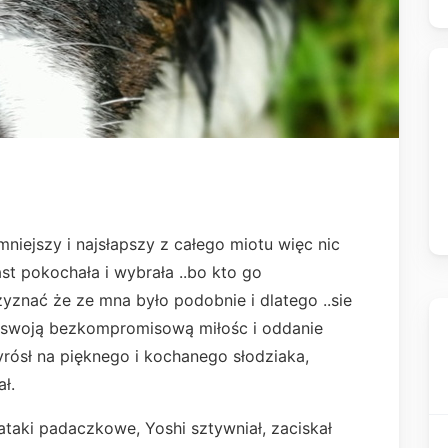
jmniejszy i najsłapszy z całego miotu więc nic
t pokochała i wybrała ..bo kto go
zyznać że ze mna było podobnie i dlatego ..sie
z swoją bezkompromisową miłośc i oddanie
rósł na pięknego i kochanego słodziaka,
ł.
ataki padaczkowe, Yoshi sztywniał, zaciskał