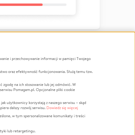
ywanie i przechowywanie informacji w pamięci Twojego
a
stwo oraz efektywność funkcjonowania. Służą temu tzw.
LGBTQ+
Powódź
ć zgodę na ich stosowanie lub jej odmówić. W
 serwisu Pomagam.pl. Opcjonalne pliki cookie
Wichura
NGO
ak użytkownicy korzystają z naszego serwisu – skąd
Religia
spiera dalszy rozwój serwisu.
Dowiedz się więcej
nansowa
Edukacja
eślone, w tym spersonalizowane komunikaty i treści
Podróż
Impreza
tyki lub retargetingu.