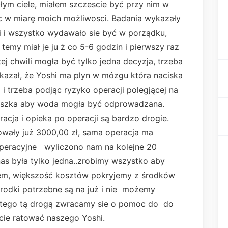
całym ciele, miałem szczescie być przy nim w
 w miarę moich możliwosci. Badania wykazały
ki i wszystko wydawało sie być w porządku,
i temy miał je ju ż co 5-6 godzin i pierwszy raz
tej chwili mogła być tylko jedna decyzja, trzeba
ykazał, że Yoshi ma plyn w mózgu która naciska
 i trzeba podjąc ryzyko operacji polegjącej na
zuszka aby woda mogła być odprowadzana.
acja i opieka po operacji są bardzo drogie.
wały już 3000,00 zł, sama operacja ma
operacyjne wyliczono nam na kolejne 20
as była tylko jedna..zrobimy wszystko aby
em, większość kosztów pokryjemy z środków
środki potrzebne są na już i nie możemy
latego tą drogą zwracamy sie o pomoc do do
ecie ratować naszego Yoshi.