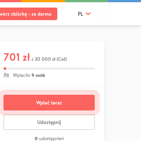
wórz zbiórkę - za darmo
PL
701 zł
20 000 zł (Cel)
z
9 osób
Wpłaciło
Wpłać teraz
Udostępnij
0
udostępnień