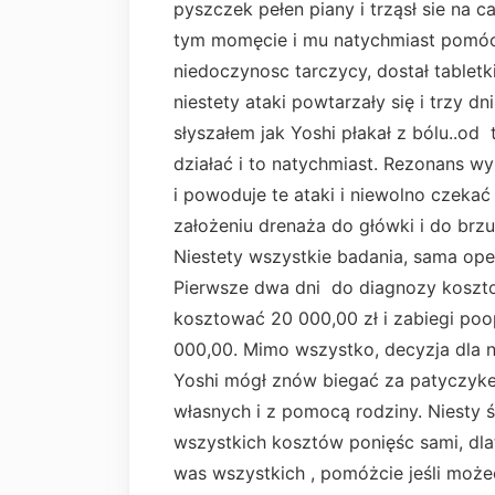
pyszczek pełen piany i trząsł sie na 
tym momęcie i mu natychmiast pomóc
niedoczynosc tarczycy, dostał tablet
niestety ataki powtarzały się i trzy dn
słyszałem jak Yoshi płakał z bólu..od 
działać i to natychmiast. Rezonans w
i powoduje te ataki i niewolno czekać
założeniu drenaża do główki i do br
Niestety wszystkie badania, sama oper
Pierwsze dwa dni do diagnozy koszto
kosztować 20 000,00 zł i zabiegi po
000,00. Mimo wszystko, decyzja dla n
Yoshi mógł znów biegać za patyczyk
własnych i z pomocą rodziny. Niesty 
wszystkich kosztów ponięśc sami, d
was wszystkich , pomóżcie jeśli moż