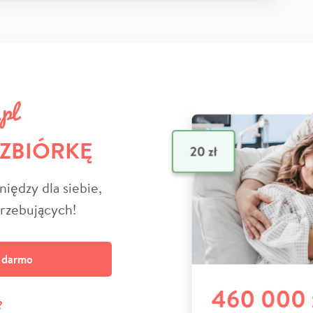
 ZBIÓRKĘ
niędzy dla siebie,
trzebujących!
a darmo
?