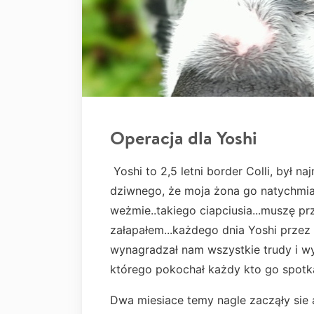
Operacja dla Yoshi
Yoshi to 2,5 letni border Colli, był na
dziwnego, że moja żona go natychmias
weżmie..takiego ciapciusia...muszę pr
załapałem...każdego dnia Yoshi prze
wynagradzał nam wszystkie trudy i wy
którego pokochał każdy kto go spotka
Dwa miesiace temy nagle zacząły sie 