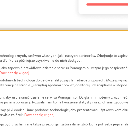
echnologicznych, zarówno własnych, jak i naszych partnerów. Obejmuje to zapis
macje
O nas
Zbieraj n
artfon) oraz późniejsze uzyskiwanie do nich dostępu.
 aby zapewnić prawidłowe działanie serwisu Pomagam.pl, w tym jego bezpieczeń
działa?
Opinie
Leczenie
Dowiedz się więcej
min
Raporty
Zwierzęta
odobnych technologii do celów analitycznych i retargetingowych. Możesz wyrazi
ncji na stronie „Zarządzaj zgodami cookie”, do której link znajdziesz w stopce
ka Prywatności
Za darmo
Pożar
 Kontrahenci
Blog
Ukraina
ch, aby usprawniać działanie serwisu Pomagam.pl. Dzięki nim możemy zrozumieć, j
t
Dla NGO
Sport
ak się po nim poruszają. Pozwala nam to na tworzenie statystyk oraz ich analizę, co w
anie serwisów
Fundacja Pomagam.pl
Pomoc Fi
jemy pliki cookie i inne podobne technologie, aby prezentować użytkownikom okr
rwisie zbiórek.
Dowiedz się więcej
a plików cookie
Projekty
zaj zgodami cookie
Pogrzeb
ą być uruchamiane także przez organizatora danej zbiórki, na potrzeby jego anali