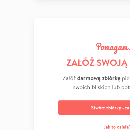
ZAŁÓŻ SWOJĄ
Załóż
darmową zbiórkę
pie
swoich bliskich lub po
Stwórz zbiórkę - z
Jak to działa