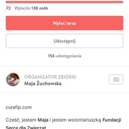
138 osób
Wpłaciło
Wpłać teraz
Udostępnij
153
udostępnienia
ORGANIZATOR ZBIÓRKI
Maja Żuchowska
curefip.com
Cześć, jestem
Maja
i jestem wolontariuszką
Fundacji
Serce dla Zwierząt.