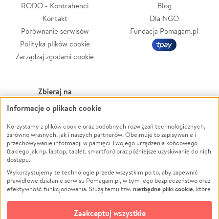
RODO - Kontrahenci
Blog
Kontakt
Dla NGO
Porównanie serwisów
Fundacja Pomagam.pl
Polityka plików cookie
Zarządzaj zgodami cookie
Zbieraj na
Informacje o plikach cookie
Leczenie
LGBTQ+
Korzystamy z plików cookie oraz podobnych rozwiązań technologicznych,
Zwierzęta
Powódź
zarówno własnych, jak i naszych partnerów. Obejmuje to zapisywanie i
Pożar
Wichura
przechowywanie informacji w pamięci Twojego urządzenia końcowego
(takiego jak np. laptop, tablet, smartfon) oraz późniejsze uzyskiwanie do nich
Ukraina
NGO
dostępu.
Sport
Religia
Wykorzystujemy te technologie przede wszystkim po to, aby zapewnić
Pomoc Finansowa
Edukacja
prawidłowe działanie serwisu Pomagam.pl, w tym jego bezpieczeństwo oraz
niezbędne pliki cookie
efektywność funkcjonowania. Służą temu tzw.
, które
Projekty
Podróż
pozostają zawsze aktywne.
Dowiedz się więcej
Pogrzeb
Impreza
opcjonalnych plików cookie
Dodatkowo, używamy
oraz podobnych
Zaakceptuj wszystkie
Społeczność lokalna
Ochrona środowiska
technologii do celów analitycznych i retargetingowych. Możesz wyrazić