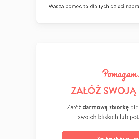
Wasza pomoc to dla tych dzieci napr
ZAŁÓŻ SWOJĄ
Załóż
darmową zbiórkę
pie
swoich bliskich lub po
Stwórz zbiórkę - z