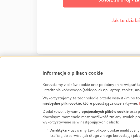
Jak to działa
Informacje o plikach cookie
Korzystamy z plików cookie oraz podobnych rozwiązań t
Infor
urządzenia końcowego (takiego jak np. laptop, tablet, sm
Wykorzystujemy te technologie przede wszystkim po to,
Jak to 
niezbędne pliki cookie
, które pozostają zawsze aktywne.
Facebook
Twitter
Instagram
Regula
opcjonalnych plików cookie
Dodatkowo, używamy
oraz p
dowolnym momencie masz możliwość zmiany swoich prefere
Polity
LinkedIn
TikTok
Youtube
wykorzystywane są w następujących celach:
RODO -
Analityka
– używamy tzw. plików cookie analityczny
Kontak
trafiają do serwisu, jak długo z niego korzystają i j