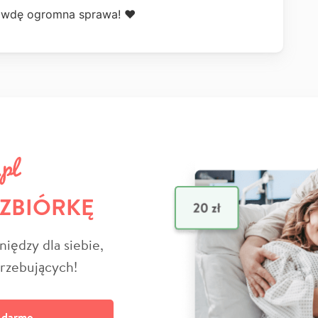
awdę ogromna sprawa! ❤️
 ZBIÓRKĘ
niędzy dla siebie,
trzebujących!
a darmo