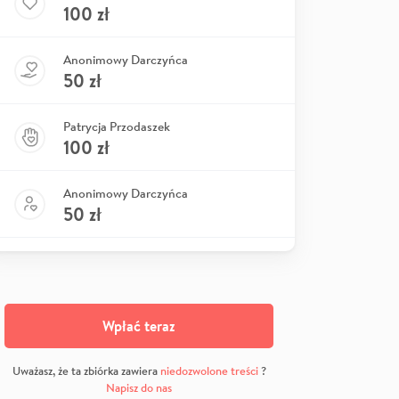
100
zł
Anonimowy Darczyńca
50
zł
Patrycja Przodaszek
100
zł
Anonimowy Darczyńca
50
zł
Wpłać teraz
Uważasz, że ta zbiórka zawiera
niedozwolone treści
?
Napisz do nas