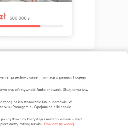
ywanie i przechowywanie informacji w pamięci Twojego
a
stwo oraz efektywność funkcjonowania. Służą temu tzw.
LGBTQ+
Powódź
ć zgodę na ich stosowanie lub jej odmówić. W
 serwisu Pomagam.pl. Opcjonalne pliki cookie
Wichura
NGO
ak użytkownicy korzystają z naszego serwisu – skąd
Religia
spiera dalszy rozwój serwisu.
Dowiedz się więcej