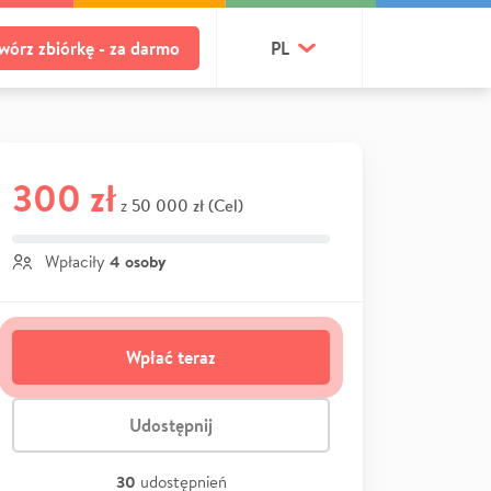
wórz zbiórkę - za darmo
PL
300 zł
50 000 zł (Cel)
z
4 osoby
Wpłaciły
Wpłać teraz
Udostępnij
30
udostępnień