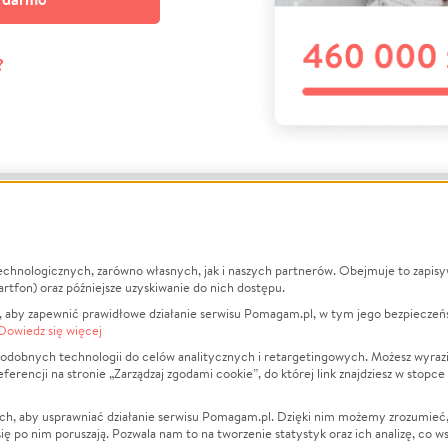
?
echnologicznych, zarówno własnych, jak i naszych partnerów. Obejmuje to zapis
macje
O nas
Zbieraj n
artfon) oraz późniejsze uzyskiwanie do nich dostępu.
 aby zapewnić prawidłowe działanie serwisu Pomagam.pl, w tym jego bezpieczeń
działa?
Opinie
Leczenie
Dowiedz się więcej
min
Raporty
Zwierzęta
odobnych technologii do celów analitycznych i retargetingowych. Możesz wyrazi
ncji na stronie „Zarządzaj zgodami cookie”, do której link znajdziesz w stopce
ka Prywatności
Za darmo
Pożar
 Kontrahenci
Blog
Ukraina
ch, aby usprawniać działanie serwisu Pomagam.pl. Dzięki nim możemy zrozumieć, j
t
Dla NGO
Sport
ak się po nim poruszają. Pozwala nam to na tworzenie statystyk oraz ich analizę, co w