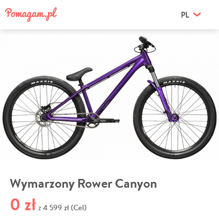
PL
Wymarzony Rower Canyon
0 zł
4 599 zł (Cel)
z