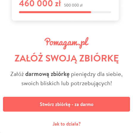
ZAŁÓŻ SWOJĄ ZBIÓRKĘ
Załóż
darmową zbiórkę
pieniędzy dla siebie,
swoich bliskich lub potrzebujących!
Stwórz zbiórkę - za darmo
Jak to działa?