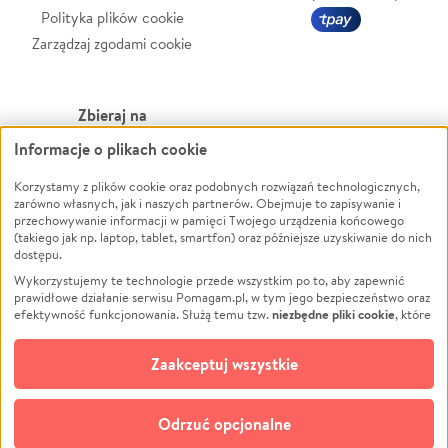
Polityka plików cookie
Zarządzaj zgodami cookie
Zbieraj na
Informacje o plikach cookie
Leczenie
LGBTQ+
Zwierzęta
Powódź
Korzystamy z plików cookie oraz podobnych rozwiązań technologicznych,
zarówno własnych, jak i naszych partnerów. Obejmuje to zapisywanie i
Pożar
Wichura
przechowywanie informacji w pamięci Twojego urządzenia końcowego
(takiego jak np. laptop, tablet, smartfon) oraz późniejsze uzyskiwanie do nich
Ukraina
NGO
dostępu.
Sport
Religia
Wykorzystujemy te technologie przede wszystkim po to, aby zapewnić
Pomoc Finansowa
Edukacja
prawidłowe działanie serwisu Pomagam.pl, w tym jego bezpieczeństwo oraz
niezbędne pliki cookie
efektywność funkcjonowania. Służą temu tzw.
, które
Projekty
Podróż
pozostają zawsze aktywne.
Dowiedz się więcej
Pogrzeb
Impreza
opcjonalnych plików cookie
Dodatkowo, używamy
oraz podobnych
Zaakceptuj wszystkie
Społeczność lokalna
Ochrona środowiska
technologii do celów analitycznych i retargetingowych. Możesz wyrazić
zgodę na ich stosowanie lub jej odmówić. W dowolnym momencie masz
Kultura
Biznes
możliwość zmiany swoich preferencji na stronie „Zarządzaj zgodami cookie”,
Odrzuć opcjonalne
Polski
do której link znajdziesz w stopce serwisu Pomagam.pl. Opcjonalne pliki
cookie wykorzystywane są w następujących celach: