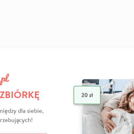
 ZBIÓRKĘ
niędzy dla siebie,
trzebujących!