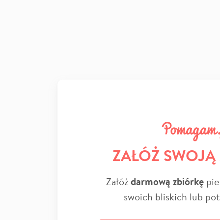
ZAŁÓŻ SWOJĄ
Załóż
darmową zbiórkę
pie
swoich bliskich lub po