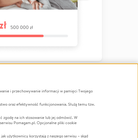
ywanie i przechowywanie informacji w pamięci Twojego
a
stwo oraz efektywność funkcjonowania. Służą temu tzw.
LGBTQ+
Powódź
ć zgodę na ich stosowanie lub jej odmówić. W
 serwisu Pomagam.pl. Opcjonalne pliki cookie
Wichura
NGO
ak użytkownicy korzystają z naszego serwisu – skąd