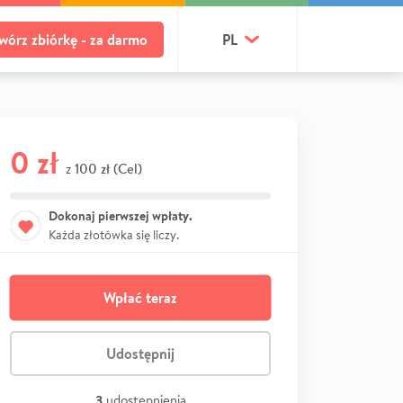
wórz zbiórkę - za darmo
PL
0 zł
100 zł (Cel)
z
Dokonaj pierwszej wpłaty.
Każda złotówka się liczy.
Wpłać teraz
Udostępnij
3
udostępnienia