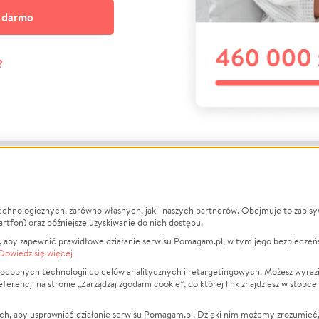
a darmo
?
echnologicznych, zarówno własnych, jak i naszych partnerów. Obejmuje to zapis
macje
O nas
Zbieraj n
artfon) oraz późniejsze uzyskiwanie do nich dostępu.
 aby zapewnić prawidłowe działanie serwisu Pomagam.pl, w tym jego bezpieczeń
działa?
Opinie
Leczenie
Dowiedz się więcej
min
Raporty
Zwierzęta
odobnych technologii do celów analitycznych i retargetingowych. Możesz wyrazi
ncji na stronie „Zarządzaj zgodami cookie”, do której link znajdziesz w stopce
ka Prywatności
Za darmo
Pożar
 Kontrahenci
Blog
Ukraina
ch, aby usprawniać działanie serwisu Pomagam.pl. Dzięki nim możemy zrozumieć, j