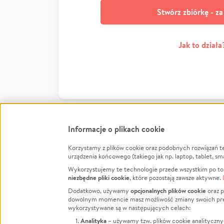
Stwórz zbiórkę - z
Jak to działa
Informacje o plikach cookie
Korzystamy z plików cookie oraz podobnych rozwiązań t
Infor
urządzenia końcowego (takiego jak np. laptop, tablet, sm
Wykorzystujemy te technologie przede wszystkim po to,
Jak to 
niezbędne pliki cookie
, które pozostają zawsze aktywne.
Facebook
Twitter
Instagram
Regula
opcjonalnych plików cookie
Dodatkowo, używamy
oraz p
dowolnym momencie masz możliwość zmiany swoich prefere
Polity
LinkedIn
TikTok
Youtube
wykorzystywane są w następujących celach:
RODO -
Analityka
– używamy tzw. plików cookie analityczny