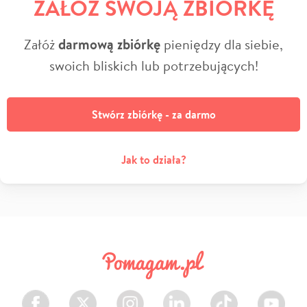
ZAŁÓŻ SWOJĄ ZBIÓRKĘ
Załóż
darmową zbiórkę
pieniędzy dla siebie,
swoich bliskich lub potrzebujących!
Stwórz zbiórkę - za darmo
Jak to działa?
Facebook
Twitter
Instagram
LinkedIn
TikTok
Youtube