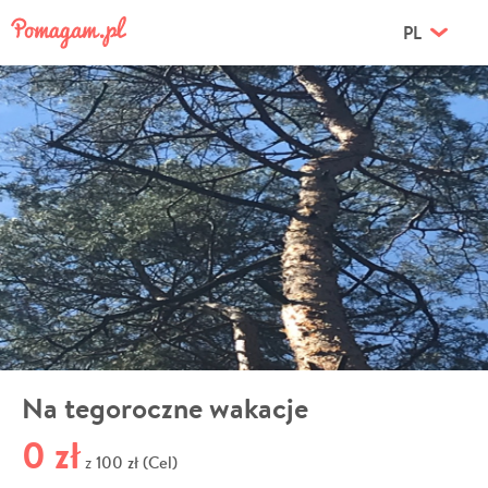
PL
Na tegoroczne wakacje
0 zł
100 zł (Cel)
z