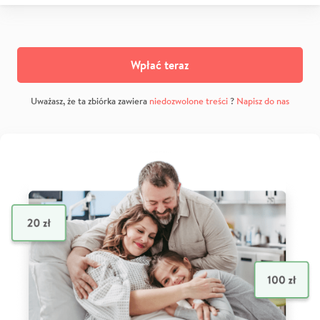
Wpłać teraz
Uważasz, że ta zbiórka zawiera
niedozwolone treści
?
Napisz do nas