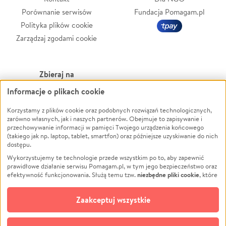
Porównanie serwisów
Fundacja Pomagam.pl
Polityka plików cookie
Zarządzaj zgodami cookie
Zbieraj na
Informacje o plikach cookie
Leczenie
LGBTQ+
Zwierzęta
Powódź
Korzystamy z plików cookie oraz podobnych rozwiązań technologicznych,
zarówno własnych, jak i naszych partnerów. Obejmuje to zapisywanie i
Pożar
Wichura
przechowywanie informacji w pamięci Twojego urządzenia końcowego
(takiego jak np. laptop, tablet, smartfon) oraz późniejsze uzyskiwanie do nich
Ukraina
NGO
dostępu.
Sport
Religia
Wykorzystujemy te technologie przede wszystkim po to, aby zapewnić
Pomoc Finansowa
Edukacja
prawidłowe działanie serwisu Pomagam.pl, w tym jego bezpieczeństwo oraz
niezbędne pliki cookie
efektywność funkcjonowania. Służą temu tzw.
, które
Projekty
Podróż
pozostają zawsze aktywne.
Dowiedz się więcej
Pogrzeb
Impreza
opcjonalnych plików cookie
Dodatkowo, używamy
oraz podobnych
Zaakceptuj wszystkie
Społeczność lokalna
Ochrona środowiska
technologii do celów analitycznych i retargetingowych. Możesz wyrazić
zgodę na ich stosowanie lub jej odmówić. W dowolnym momencie masz
Kultura
Biznes
możliwość zmiany swoich preferencji na stronie „Zarządzaj zgodami cookie”,