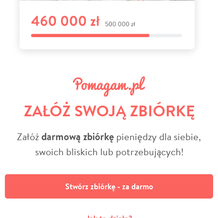
ZAŁÓŻ SWOJĄ ZBIÓRKĘ
Załóż
darmową zbiórkę
pieniędzy dla siebie,
swoich bliskich lub potrzebujących!
Stwórz zbiórkę - za darmo