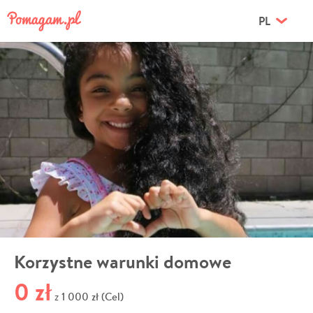
PL
Korzystne warunki domowe
0 zł
1 000 zł (Cel)
z