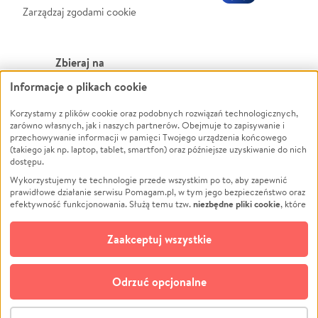
Zarządzaj zgodami cookie
Zbieraj na
Informacje o plikach cookie
Leczenie
LGBTQ+
Zwierzęta
Powódź
Korzystamy z plików cookie oraz podobnych rozwiązań technologicznych,
zarówno własnych, jak i naszych partnerów. Obejmuje to zapisywanie i
Pożar
Wichura
przechowywanie informacji w pamięci Twojego urządzenia końcowego
(takiego jak np. laptop, tablet, smartfon) oraz późniejsze uzyskiwanie do nich
Ukraina
NGO
dostępu.
Sport
Religia
Wykorzystujemy te technologie przede wszystkim po to, aby zapewnić
Pomoc Finansowa
Edukacja
prawidłowe działanie serwisu Pomagam.pl, w tym jego bezpieczeństwo oraz
niezbędne pliki cookie
efektywność funkcjonowania. Służą temu tzw.
, które
Projekty
Podróż
pozostają zawsze aktywne.
Dowiedz się więcej
Pogrzeb
Impreza
opcjonalnych plików cookie
Dodatkowo, używamy
oraz podobnych
Zaakceptuj wszystkie
Społeczność lokalna
Ochrona środowiska
technologii do celów analitycznych i retargetingowych. Możesz wyrazić
zgodę na ich stosowanie lub jej odmówić. W dowolnym momencie masz
Kultura
Biznes
możliwość zmiany swoich preferencji na stronie „Zarządzaj zgodami cookie”,
Odrzuć opcjonalne
Polski
do której link znajdziesz w stopce serwisu Pomagam.pl. Opcjonalne pliki
cookie wykorzystywane są w następujących celach:
© CROWDING SP. Z O.O.
Analityka
– używamy tzw. plików cookie analitycznych, aby usprawniać