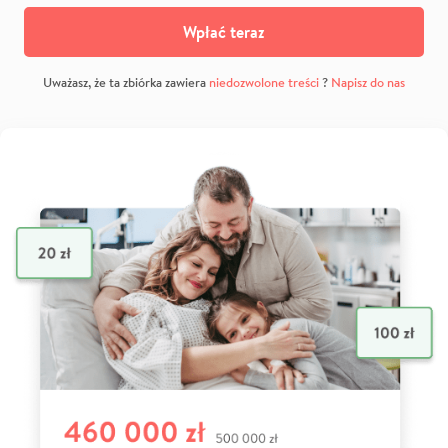
Wpłać teraz
Uważasz, że ta zbiórka zawiera
niedozwolone treści
?
Napisz do nas