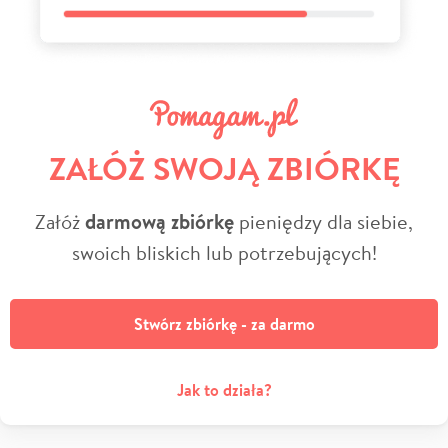
ZAŁÓŻ SWOJĄ ZBIÓRKĘ
Załóż
darmową zbiórkę
pieniędzy dla siebie,
swoich bliskich lub potrzebujących!
Stwórz zbiórkę - za darmo
Jak to działa?