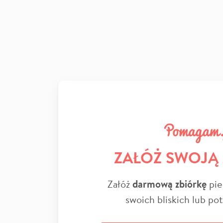
ZAŁÓŻ SWOJĄ
Załóż
darmową zbiórkę
pie
swoich bliskich lub po