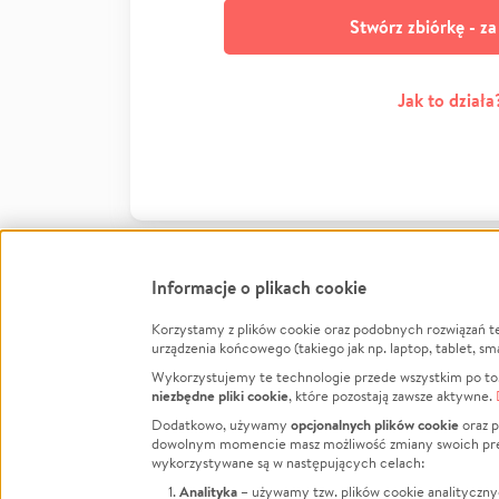
Stwórz zbiórkę - z
Jak to działa
Informacje o plikach cookie
Korzystamy z plików cookie oraz podobnych rozwiązań t
Infor
urządzenia końcowego (takiego jak np. laptop, tablet, sm
Wykorzystujemy te technologie przede wszystkim po to,
Jak to 
niezbędne pliki cookie
, które pozostają zawsze aktywne.
Facebook
Twitter
Instagram
Regula
opcjonalnych plików cookie
Dodatkowo, używamy
oraz p
dowolnym momencie masz możliwość zmiany swoich prefere
Polity
LinkedIn
TikTok
Youtube
wykorzystywane są w następujących celach:
RODO -
Analityka
– używamy tzw. plików cookie analityczny