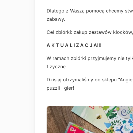
Dlatego z Waszą pomocą chcemy stwo
zabawy.
Cel zbiórki: zakup zestawów klocków, 
A K T U A L I Z A C J A!!!
W ramach zbiórki przyjmujemy nie tyl
fizyczne.
Dzisiaj otrzymaliśmy od sklepu "Angie
puzzli i gier!