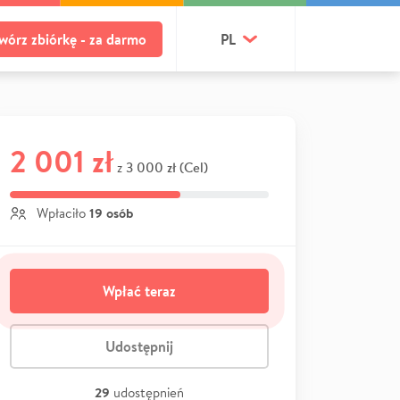
wórz zbiórkę - za darmo
PL
2 001 zł
3 000 zł (Cel)
z
19 osób
Wpłaciło
Wpłać teraz
Udostępnij
29
udostępnień