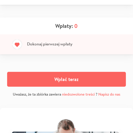
Wpłaty:
0
Dokonaj pierwszej wpłaty
Wpłać teraz
Uważasz, że ta zbiórka zawiera
niedozwolone treści
?
Napisz do nas