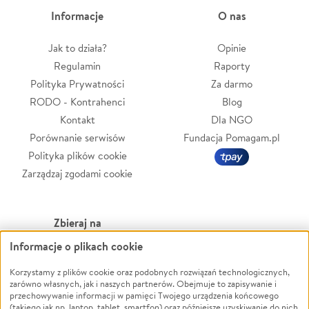
Informacje
O nas
Jak to działa?
Opinie
Regulamin
Raporty
Polityka Prywatności
Za darmo
RODO - Kontrahenci
Blog
Kontakt
Dla NGO
Porównanie serwisów
Fundacja Pomagam.pl
Polityka plików cookie
Zarządzaj zgodami cookie
Zbieraj na
Informacje o plikach cookie
Leczenie
LGBTQ+
Zwierzęta
Powódź
Korzystamy z plików cookie oraz podobnych rozwiązań technologicznych,
zarówno własnych, jak i naszych partnerów. Obejmuje to zapisywanie i
Pożar
Wichura
przechowywanie informacji w pamięci Twojego urządzenia końcowego
(takiego jak np. laptop, tablet, smartfon) oraz późniejsze uzyskiwanie do nich
Ukraina
NGO