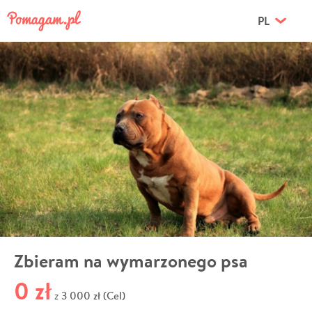
PL
Zbieram na wymarzonego psa
0 zł
3 000 zł (Cel)
z