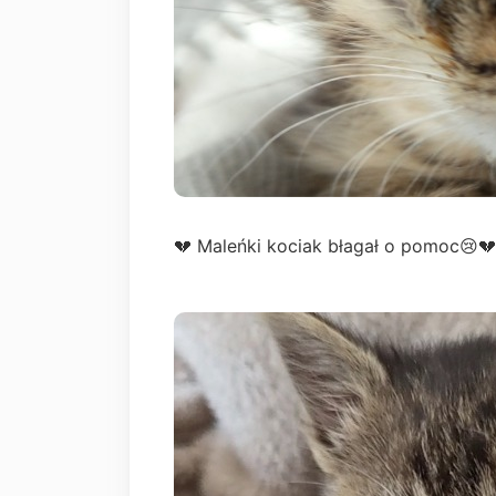
💔 Maleńki kociak błagał o pomoc😢