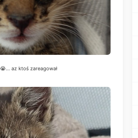
😭… az ktoś zareagował