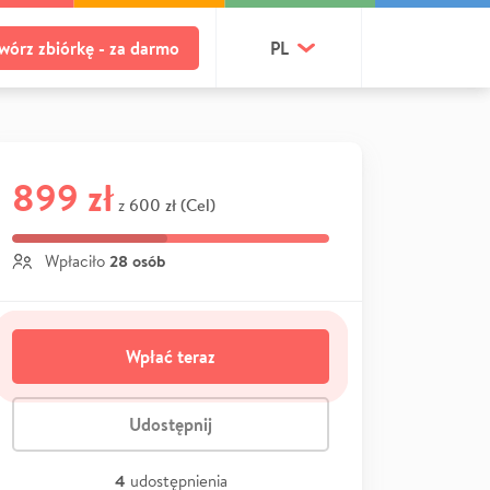
wórz zbiórkę - za darmo
PL
899 zł
600 zł (Cel)
z
28 osób
Wpłaciło
Wpłać teraz
Udostępnij
4
udostępnienia