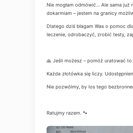
Nie mogłam odmówić… Ale sama już nie
dokarmiam – jestem na granicy możliw
Dlatego dziś błagam Was o pomoc dl
leczenie, odrobaczyć, zrobić testy, z
🙏 Jeśli możesz – pomóż uratować to 
Każda złotówka się liczy. Udostępnie
Nie pozwólmy, by los tego bezbronneg
Ratujmy razem. 🐾