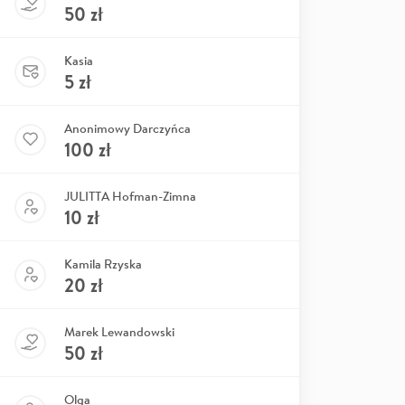
50
zł
Kasia
5
zł
Anonimowy Darczyńca
100
zł
JULITTA Hofman-Zimna
10
zł
Kamila Rzyska
20
zł
Marek Lewandowski
50
zł
Olga