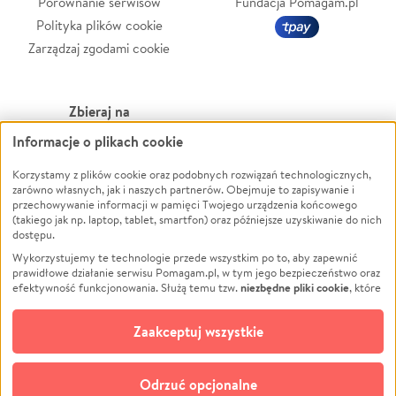
Porównanie serwisów
Fundacja Pomagam.pl
Polityka plików cookie
Zarządzaj zgodami cookie
Zbieraj na
Informacje o plikach cookie
Leczenie
LGBTQ+
Zwierzęta
Powódź
Korzystamy z plików cookie oraz podobnych rozwiązań technologicznych,
zarówno własnych, jak i naszych partnerów. Obejmuje to zapisywanie i
Pożar
Wichura
przechowywanie informacji w pamięci Twojego urządzenia końcowego
(takiego jak np. laptop, tablet, smartfon) oraz późniejsze uzyskiwanie do nich
Ukraina
NGO
dostępu.
Sport
Religia
Wykorzystujemy te technologie przede wszystkim po to, aby zapewnić
Pomoc Finansowa
Edukacja
prawidłowe działanie serwisu Pomagam.pl, w tym jego bezpieczeństwo oraz
niezbędne pliki cookie
efektywność funkcjonowania. Służą temu tzw.
, które
Projekty
Podróż
pozostają zawsze aktywne.
Dowiedz się więcej
Pogrzeb
Impreza
opcjonalnych plików cookie
Dodatkowo, używamy
oraz podobnych
Zaakceptuj wszystkie
Społeczność lokalna
Ochrona środowiska
technologii do celów analitycznych i retargetingowych. Możesz wyrazić
zgodę na ich stosowanie lub jej odmówić. W dowolnym momencie masz
Kultura
Biznes
możliwość zmiany swoich preferencji na stronie „Zarządzaj zgodami cookie”,
Odrzuć opcjonalne
Polski
do której link znajdziesz w stopce serwisu Pomagam.pl. Opcjonalne pliki