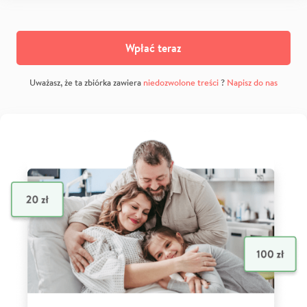
Wpłać teraz
Uważasz, że ta zbiórka zawiera
niedozwolone treści
?
Napisz do nas