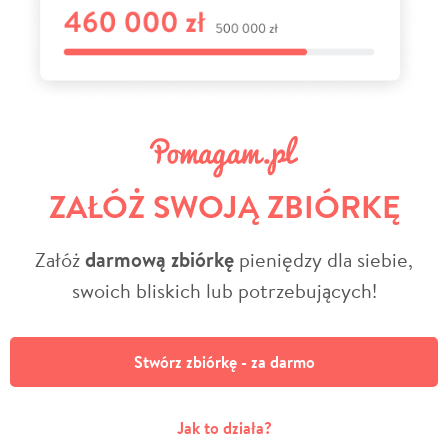
ZAŁÓŻ SWOJĄ ZBIÓRKĘ
Załóż
darmową zbiórkę
pieniędzy dla siebie,
swoich bliskich lub potrzebujących!
Stwórz zbiórkę - za darmo
Jak to działa?