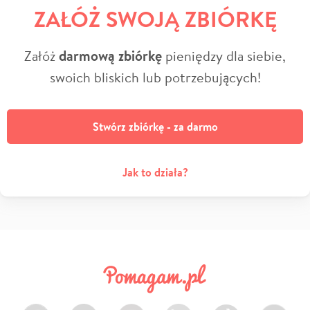
ZAŁÓŻ SWOJĄ ZBIÓRKĘ
Załóż
darmową zbiórkę
pieniędzy dla siebie,
swoich bliskich lub potrzebujących!
Stwórz zbiórkę - za darmo
Jak to działa?
Facebook
Twitter
Instagram
LinkedIn
TikTok
Youtube