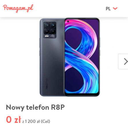
PL
Nowy telefon R8P
0 zł
1 200 zł (Cel)
z