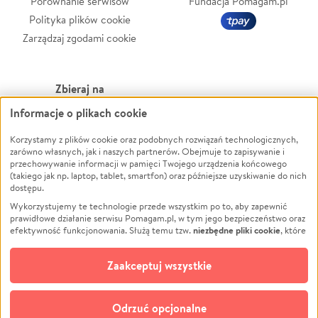
Porównanie serwisów
Fundacja Pomagam.pl
Polityka plików cookie
Zarządzaj zgodami cookie
Zbieraj na
Informacje o plikach cookie
Leczenie
LGBTQ+
Zwierzęta
Powódź
Korzystamy z plików cookie oraz podobnych rozwiązań technologicznych,
zarówno własnych, jak i naszych partnerów. Obejmuje to zapisywanie i
Pożar
Wichura
przechowywanie informacji w pamięci Twojego urządzenia końcowego
(takiego jak np. laptop, tablet, smartfon) oraz późniejsze uzyskiwanie do nich
Ukraina
NGO
dostępu.
Sport
Religia
Wykorzystujemy te technologie przede wszystkim po to, aby zapewnić
Pomoc Finansowa
Edukacja
prawidłowe działanie serwisu Pomagam.pl, w tym jego bezpieczeństwo oraz
niezbędne pliki cookie
efektywność funkcjonowania. Służą temu tzw.
, które
Projekty
Podróż
pozostają zawsze aktywne.
Dowiedz się więcej
Pogrzeb
Impreza
opcjonalnych plików cookie
Dodatkowo, używamy
oraz podobnych
Zaakceptuj wszystkie
Społeczność lokalna
Ochrona środowiska
technologii do celów analitycznych i retargetingowych. Możesz wyrazić
zgodę na ich stosowanie lub jej odmówić. W dowolnym momencie masz
Kultura
Biznes
możliwość zmiany swoich preferencji na stronie „Zarządzaj zgodami cookie”,
Odrzuć opcjonalne
Polski
do której link znajdziesz w stopce serwisu Pomagam.pl. Opcjonalne pliki