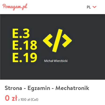
PL
Strona - Egzamin - Mechatronik
0 zł
100 zł (Cel)
z