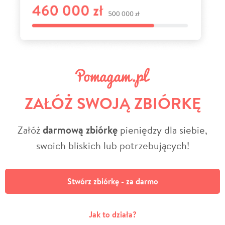
ZAŁÓŻ SWOJĄ ZBIÓRKĘ
Załóż
darmową zbiórkę
pieniędzy dla siebie,
swoich bliskich lub potrzebujących!
Stwórz zbiórkę - za darmo
Jak to działa?