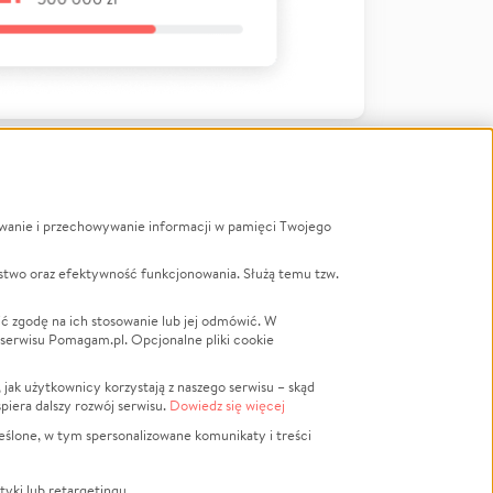
ywanie i przechowywanie informacji w pamięci Twojego
a
stwo oraz efektywność funkcjonowania. Służą temu tzw.
LGBTQ+
Powódź
ć zgodę na ich stosowanie lub jej odmówić. W
 serwisu Pomagam.pl. Opcjonalne pliki cookie
Wichura
NGO
ak użytkownicy korzystają z naszego serwisu – skąd
Religia
spiera dalszy rozwój serwisu.
Dowiedz się więcej
nansowa
Edukacja
eślone, w tym spersonalizowane komunikaty i treści
Podróż
Impreza
tyki lub retargetingu.