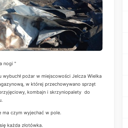
 nogi "
u wybuchł pożar w miejscowości Jelcza Wielka
magazynową, w której przechowywano sprzęt
 przyjęciowy, kombajn i skrzyniopalety do
u.
ie ma czym wyjechać w pole.
 się każda złotówka.