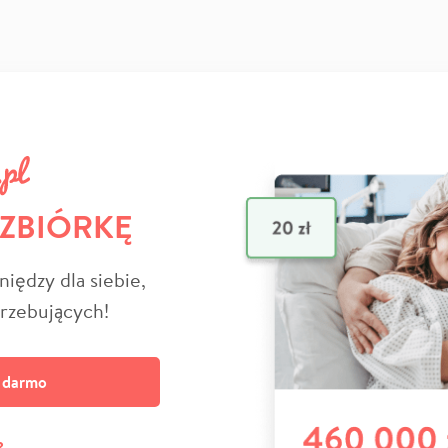
 ZBIÓRKĘ
niędzy dla siebie,
trzebujących!
a darmo