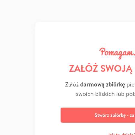
ZAŁÓŻ SWOJĄ
Załóż
darmową zbiórkę
pie
swoich bliskich lub po
Stwórz zbiórkę - z