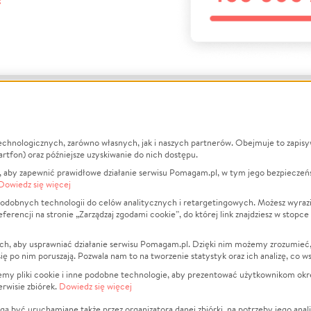
?
echnologicznych, zarówno własnych, jak i naszych partnerów. Obejmuje to zapis
macje
O nas
Zbieraj n
artfon) oraz późniejsze uzyskiwanie do nich dostępu.
 aby zapewnić prawidłowe działanie serwisu Pomagam.pl, w tym jego bezpieczeń
działa?
Opinie
Leczenie
Dowiedz się więcej
min
Raporty
Zwierzęta
odobnych technologii do celów analitycznych i retargetingowych. Możesz wyrazi
ncji na stronie „Zarządzaj zgodami cookie”, do której link znajdziesz w stopce
ka Prywatności
Za darmo
Pożar
 Kontrahenci
Blog
Ukraina
ch, aby usprawniać działanie serwisu Pomagam.pl. Dzięki nim możemy zrozumieć, j
t
Dla NGO
Sport
ak się po nim poruszają. Pozwala nam to na tworzenie statystyk oraz ich analizę, co w
anie serwisów
Fundacja Pomagam.pl
Pomoc Fi
jemy pliki cookie i inne podobne technologie, aby prezentować użytkownikom okr
rwisie zbiórek.
Dowiedz się więcej
a plików cookie
Projekty
zaj zgodami cookie
Pogrzeb
ą być uruchamiane także przez organizatora danej zbiórki, na potrzeby jego anali