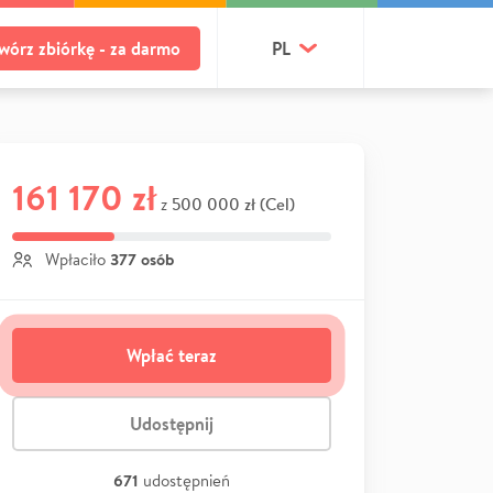
wórz zbiórkę - za darmo
PL
161 170 zł
500 000 zł (Cel)
z
377 osób
Wpłaciło
Wpłać teraz
Udostępnij
671
udostępnień