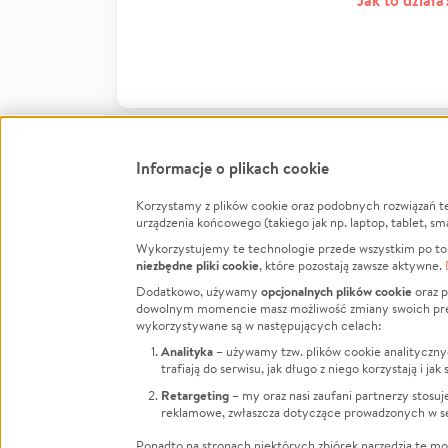
Jak to działa
Informacje o plikach cookie
Korzystamy z plików cookie oraz podobnych rozwiązań t
Infor
urządzenia końcowego (takiego jak np. laptop, tablet, sm
Wykorzystujemy te technologie przede wszystkim po to,
Jak to 
niezbędne pliki cookie
, które pozostają zawsze aktywne.
Facebook
Twitter
Instagram
Regula
opcjonalnych plików cookie
Dodatkowo, używamy
oraz p
dowolnym momencie masz możliwość zmiany swoich prefere
Polity
LinkedIn
TikTok
Youtube
wykorzystywane są w następujących celach:
RODO -
Analityka
– używamy tzw. plików cookie analityczny
Kontak
trafiają do serwisu, jak długo z niego korzystają i j
Porówn
Retargeting
– my oraz nasi zaufani partnerzy stosu
reklamowe, zwłaszcza dotyczące prowadzonych w se
Polityk
Zarząd
Ponadto na stronach niektórych zbiórek narzędzia te mog