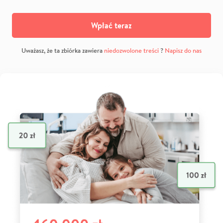
Wpłać teraz
Uważasz, że ta zbiórka zawiera
niedozwolone treści
?
Napisz do nas