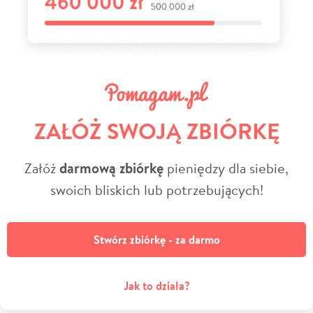
ZAŁÓŻ SWOJĄ ZBIÓRKĘ
Załóż
darmową zbiórkę
pieniędzy dla siebie,
swoich bliskich lub potrzebujących!
Stwórz zbiórkę - za darmo
Jak to działa?