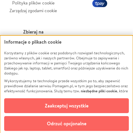
Polityka plików cookie
Zarządzaj zgodami cookie
Zbieraj na
Informacje o plikach cookie
Leczenie
LGBTQ+
Zwierzęta
Powódź
Korzystamy z plików cookie oraz podobnych rozwiązań technologicznych,
zarówno własnych, jak i naszych partnerów. Obejmuje to zapisywanie i
Pożar
Wichura
przechowywanie informacji w pamięci Twojego urządzenia końcowego
(takiego jak np. laptop, tablet, smartfon) oraz późniejsze uzyskiwanie do nich
Ukraina
NGO
dostępu.
Sport
Religia
Wykorzystujemy te technologie przede wszystkim po to, aby zapewnić
Pomoc Finansowa
Edukacja
prawidłowe działanie serwisu Pomagam.pl, w tym jego bezpieczeństwo oraz
niezbędne pliki cookie
efektywność funkcjonowania. Służą temu tzw.
, które
Projekty
Podróż
pozostają zawsze aktywne.
Dowiedz się więcej
Pogrzeb
Impreza
opcjonalnych plików cookie
Dodatkowo, używamy
oraz podobnych
Zaakceptuj wszystkie
Społeczność lokalna
Ochrona środowiska
technologii do celów analitycznych i retargetingowych. Możesz wyrazić
zgodę na ich stosowanie lub jej odmówić. W dowolnym momencie masz
Kultura
Biznes
możliwość zmiany swoich preferencji na stronie „Zarządzaj zgodami cookie”,
Odrzuć opcjonalne
Polski
do której link znajdziesz w stopce serwisu Pomagam.pl. Opcjonalne pliki
cookie wykorzystywane są w następujących celach: