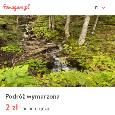
PL
Podróż wymarzona
2 zł
30 000 zł (Cel)
z