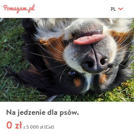
PL
Na jedzenie dla psów.
0 zł
5 000 zł (Cel)
z