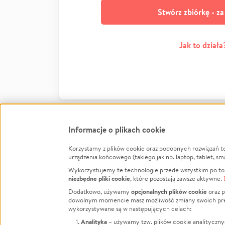
Stwórz zbiórkę - z
Jak to działa
Informacje o plikach cookie
Korzystamy z plików cookie oraz podobnych rozwiązań t
Infor
urządzenia końcowego (takiego jak np. laptop, tablet, sm
Wykorzystujemy te technologie przede wszystkim po to,
Jak to 
niezbędne pliki cookie
, które pozostają zawsze aktywne.
Facebook
Twitter
Instagram
Regula
opcjonalnych plików cookie
Dodatkowo, używamy
oraz p
dowolnym momencie masz możliwość zmiany swoich prefere
Polity
LinkedIn
TikTok
Youtube
wykorzystywane są w następujących celach:
RODO -
Analityka
– używamy tzw. plików cookie analityczny