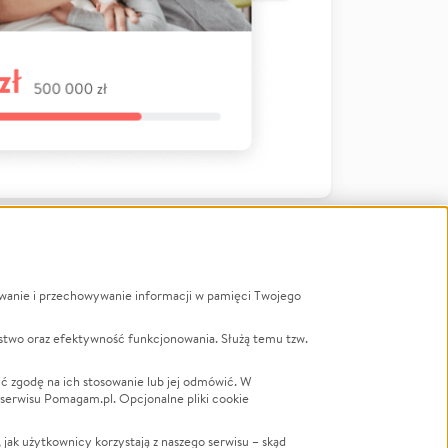
ywanie i przechowywanie informacji w pamięci Twojego
a
stwo oraz efektywność funkcjonowania. Służą temu tzw.
LGBTQ+
Powódź
ć zgodę na ich stosowanie lub jej odmówić. W
 serwisu Pomagam.pl. Opcjonalne pliki cookie
Wichura
NGO
ak użytkownicy korzystają z naszego serwisu – skąd