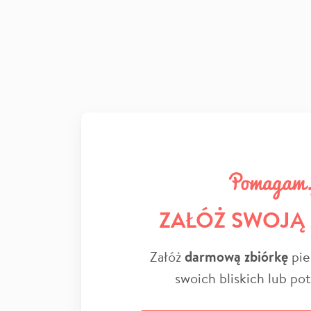
ZAŁÓŻ SWOJĄ
Załóż
darmową zbiórkę
pie
swoich bliskich lub po