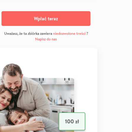
Wpłać teraz
Uważasz, że ta zbiórka zawiera
niedozwolone treści
?
Napisz do nas