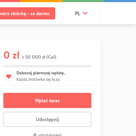
wórz zbiórkę - za darmo
PL
0 zł
50 000 zł (Cel)
z
Dokonaj pierwszej wpłaty.
Każda złotówka się liczy.
Wpłać teraz
Udostępnij
0
udostępnień