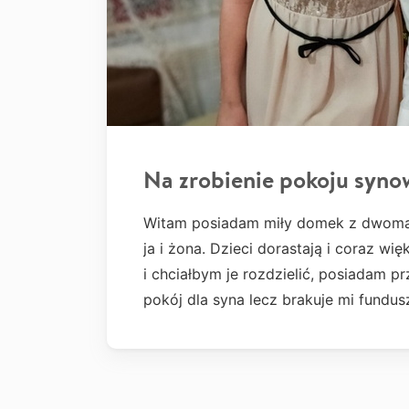
Na zrobienie pokoju syno
Witam posiadam miły domek z dwoma p
ja i żona. Dzieci dorastają i coraz wi
i chciałbym je rozdzielić, posiadam p
pokój dla syna lecz brakuje mi fundu