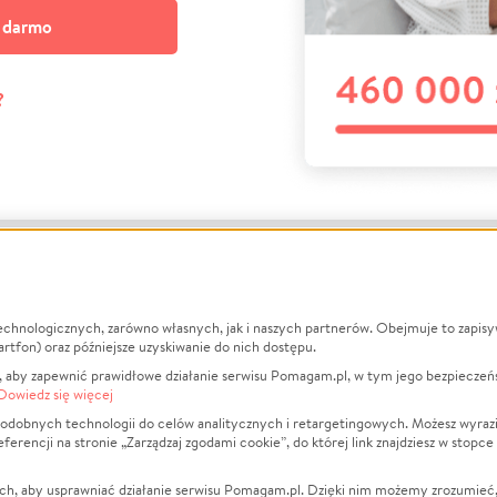
a darmo
?
echnologicznych, zarówno własnych, jak i naszych partnerów. Obejmuje to zapis
macje
O nas
Zbieraj n
artfon) oraz późniejsze uzyskiwanie do nich dostępu.
 aby zapewnić prawidłowe działanie serwisu Pomagam.pl, w tym jego bezpieczeń
działa?
Opinie
Leczenie
Dowiedz się więcej
min
Raporty
Zwierzęta
odobnych technologii do celów analitycznych i retargetingowych. Możesz wyrazi
ncji na stronie „Zarządzaj zgodami cookie”, do której link znajdziesz w stopce
ka Prywatności
Za darmo
Pożar
 Kontrahenci
Blog
Ukraina
ch, aby usprawniać działanie serwisu Pomagam.pl. Dzięki nim możemy zrozumieć, j