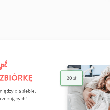
 ZBIÓRKĘ
niędzy dla siebie,
trzebujących!