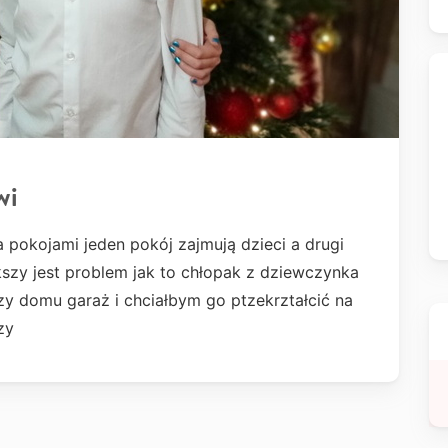
wi
okojami jeden pokój zajmują dzieci a drugi
ększy jest problem jak to chłopak z dziewczynka
rzy domu garaż i chciałbym go ptzekrztałcić na
szy