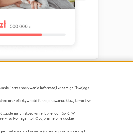
ywanie i przechowywanie informacji w pamięci Twojego
a
stwo oraz efektywność funkcjonowania. Służą temu tzw.
LGBTQ+
Powódź
ć zgodę na ich stosowanie lub jej odmówić. W
 serwisu Pomagam.pl. Opcjonalne pliki cookie
Wichura
NGO
ak użytkownicy korzystają z naszego serwisu – skąd