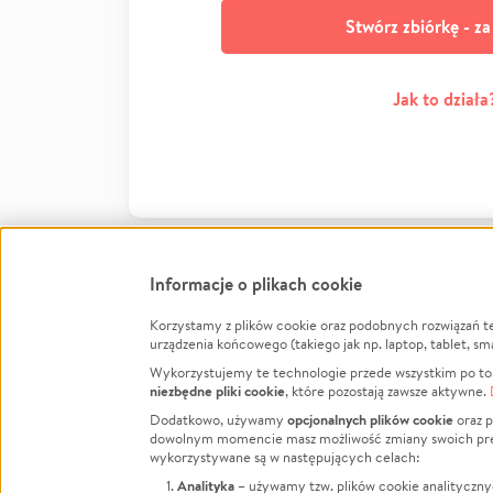
Stwórz zbiórkę - z
Jak to działa
Informacje o plikach cookie
Korzystamy z plików cookie oraz podobnych rozwiązań t
Infor
urządzenia końcowego (takiego jak np. laptop, tablet, sm
Wykorzystujemy te technologie przede wszystkim po to,
Jak to 
niezbędne pliki cookie
, które pozostają zawsze aktywne.
Facebook
Twitter
Instagram
Regula
opcjonalnych plików cookie
Dodatkowo, używamy
oraz p
dowolnym momencie masz możliwość zmiany swoich prefere
Polity
LinkedIn
TikTok
Youtube
wykorzystywane są w następujących celach:
RODO -
Analityka
– używamy tzw. plików cookie analityczny