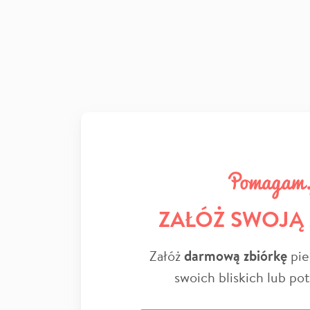
ZAŁÓŻ SWOJĄ
Załóż
darmową zbiórkę
pie
swoich bliskich lub po