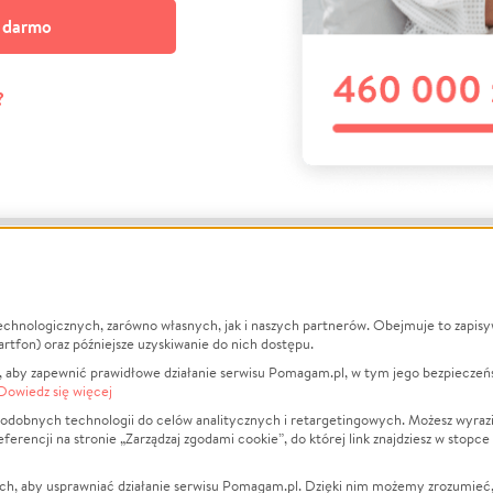
a darmo
?
echnologicznych, zarówno własnych, jak i naszych partnerów. Obejmuje to zapis
macje
O nas
Zbieraj n
artfon) oraz późniejsze uzyskiwanie do nich dostępu.
 aby zapewnić prawidłowe działanie serwisu Pomagam.pl, w tym jego bezpieczeń
działa?
Opinie
Leczenie
Dowiedz się więcej
min
Raporty
Zwierzęta
odobnych technologii do celów analitycznych i retargetingowych. Możesz wyrazi
ncji na stronie „Zarządzaj zgodami cookie”, do której link znajdziesz w stopce
ka Prywatności
Za darmo
Pożar
 Kontrahenci
Blog
Ukraina
ch, aby usprawniać działanie serwisu Pomagam.pl. Dzięki nim możemy zrozumieć, j