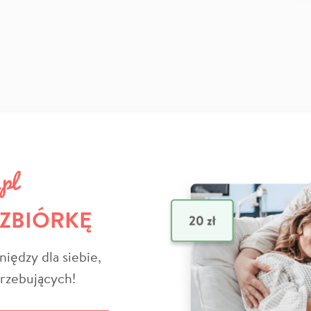
 ZBIÓRKĘ
niędzy dla siebie,
trzebujących!