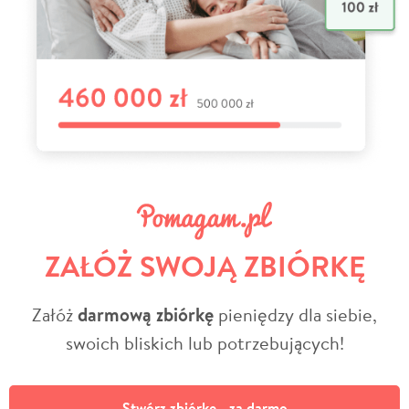
ZAŁÓŻ SWOJĄ ZBIÓRKĘ
Załóż
darmową zbiórkę
pieniędzy dla siebie,
swoich bliskich lub potrzebujących!
Stwórz zbiórkę - za darmo