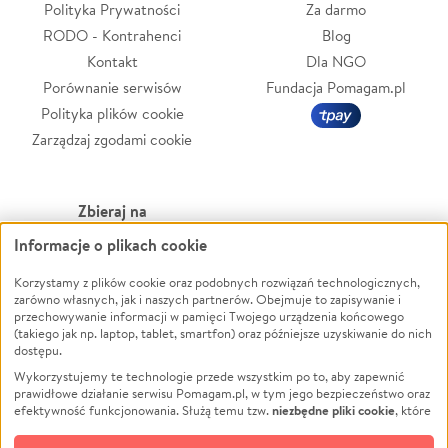
Polityka Prywatności
Za darmo
RODO - Kontrahenci
Blog
Kontakt
Dla NGO
Porównanie serwisów
Fundacja Pomagam.pl
Polityka plików cookie
Zarządzaj zgodami cookie
Zbieraj na
Informacje o plikach cookie
Leczenie
LGBTQ+
Korzystamy z plików cookie oraz podobnych rozwiązań technologicznych,
Zwierzęta
Powódź
zarówno własnych, jak i naszych partnerów. Obejmuje to zapisywanie i
Pożar
Wichura
przechowywanie informacji w pamięci Twojego urządzenia końcowego
(takiego jak np. laptop, tablet, smartfon) oraz późniejsze uzyskiwanie do nich
Ukraina
NGO
dostępu.
Sport
Religia
Wykorzystujemy te technologie przede wszystkim po to, aby zapewnić
Pomoc Finansowa
Edukacja
prawidłowe działanie serwisu Pomagam.pl, w tym jego bezpieczeństwo oraz
niezbędne pliki cookie
efektywność funkcjonowania. Służą temu tzw.
, które
Projekty
Podróż
pozostają zawsze aktywne.
Dowiedz się więcej
Pogrzeb
Impreza