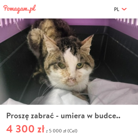
PL
Proszę zabrać - umiera w budce..
4 300 zł
5 000 zł (Cel)
z