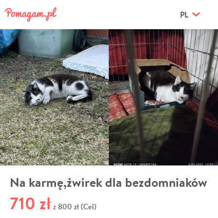
PL
Na karmę,żwirek dla bezdomniaków
710 zł
800 zł (Cel)
z