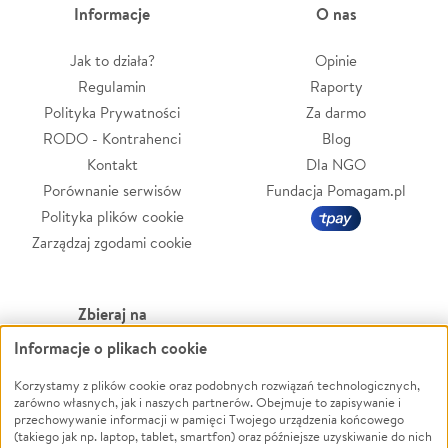
Informacje
O nas
Jak to działa?
Opinie
Regulamin
Raporty
Polityka Prywatności
Za darmo
RODO - Kontrahenci
Blog
Kontakt
Dla NGO
Porównanie serwisów
Fundacja Pomagam.pl
Polityka plików cookie
Zarządzaj zgodami cookie
Zbieraj na
Informacje o plikach cookie
Leczenie
LGBTQ+
Zwierzęta
Powódź
Korzystamy z plików cookie oraz podobnych rozwiązań technologicznych,
zarówno własnych, jak i naszych partnerów. Obejmuje to zapisywanie i
Pożar
Wichura
przechowywanie informacji w pamięci Twojego urządzenia końcowego
(takiego jak np. laptop, tablet, smartfon) oraz późniejsze uzyskiwanie do nich
Ukraina
NGO