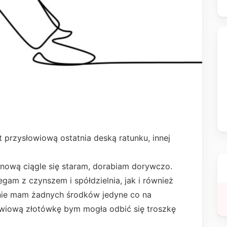
t przysłowiową ostatnia deską ratunku, innej
 nową ciągle się staram, dorabiam dorywczo.
egam z czynszem i spółdzielnia, jak i również
 nie mam żadnych środków jedyne co na
owiową złotówkę bym mogła odbić się troszkę