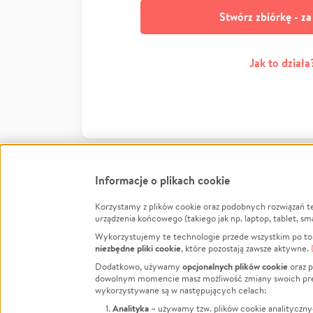
Stwórz zbiórkę - z
Jak to działa
Informacje o plikach cookie
Korzystamy z plików cookie oraz podobnych rozwiązań t
Infor
urządzenia końcowego (takiego jak np. laptop, tablet, sm
Wykorzystujemy te technologie przede wszystkim po to,
Jak to 
niezbędne pliki cookie
, które pozostają zawsze aktywne.
Facebook
Twitter
Instagram
Regula
opcjonalnych plików cookie
Dodatkowo, używamy
oraz p
dowolnym momencie masz możliwość zmiany swoich prefere
Polity
LinkedIn
TikTok
Youtube
wykorzystywane są w następujących celach:
RODO -
Analityka
– używamy tzw. plików cookie analityczny