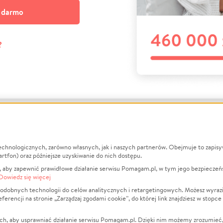
a darmo
?
echnologicznych, zarówno własnych, jak i naszych partnerów. Obejmuje to zapis
macje
O nas
Zbieraj n
artfon) oraz późniejsze uzyskiwanie do nich dostępu.
 aby zapewnić prawidłowe działanie serwisu Pomagam.pl, w tym jego bezpieczeń
działa?
Opinie
Leczenie
Dowiedz się więcej
min
Raporty
Zwierzęta
odobnych technologii do celów analitycznych i retargetingowych. Możesz wyrazi
ncji na stronie „Zarządzaj zgodami cookie”, do której link znajdziesz w stopce
ka Prywatności
Za darmo
Pożar
 Kontrahenci
Blog
Ukraina
ch, aby usprawniać działanie serwisu Pomagam.pl. Dzięki nim możemy zrozumieć, j