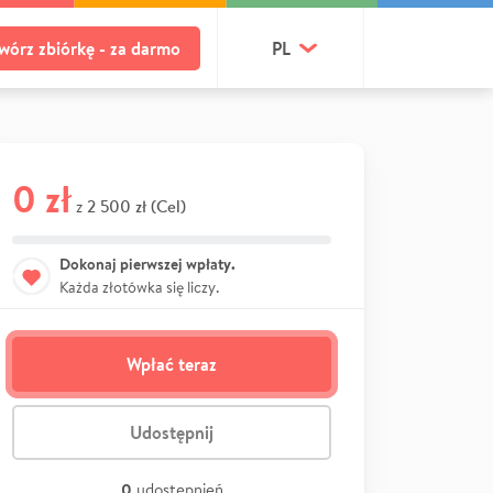
wórz zbiórkę - za darmo
PL
0 zł
2 500 zł (Cel)
z
Dokonaj pierwszej wpłaty.
Każda złotówka się liczy.
Wpłać teraz
Udostępnij
0
udostępnień