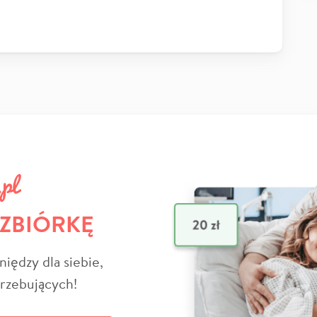
 ZBIÓRKĘ
niędzy dla siebie,
trzebujących!