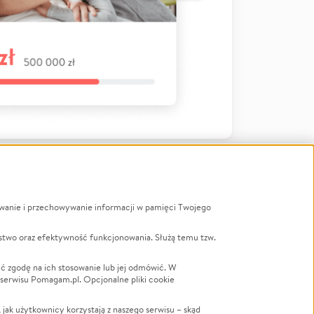
ywanie i przechowywanie informacji w pamięci Twojego
a
stwo oraz efektywność funkcjonowania. Służą temu tzw.
LGBTQ+
Powódź
ć zgodę na ich stosowanie lub jej odmówić. W
 serwisu Pomagam.pl. Opcjonalne pliki cookie
Wichura
NGO
ak użytkownicy korzystają z naszego serwisu – skąd