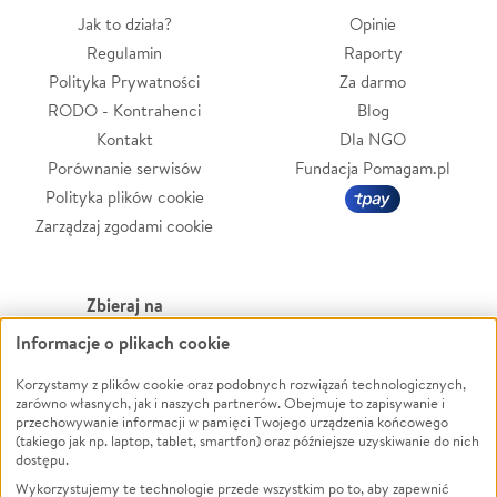
Jak to działa?
Opinie
Regulamin
Raporty
Polityka Prywatności
Za darmo
RODO - Kontrahenci
Blog
Kontakt
Dla NGO
Porównanie serwisów
Fundacja Pomagam.pl
Polityka plików cookie
Zarządzaj zgodami cookie
Zbieraj na
Informacje o plikach cookie
Leczenie
LGBTQ+
Zwierzęta
Powódź
Korzystamy z plików cookie oraz podobnych rozwiązań technologicznych,
zarówno własnych, jak i naszych partnerów. Obejmuje to zapisywanie i
Pożar
Wichura
przechowywanie informacji w pamięci Twojego urządzenia końcowego
(takiego jak np. laptop, tablet, smartfon) oraz późniejsze uzyskiwanie do nich
Ukraina
NGO
dostępu.
Sport
Religia
Wykorzystujemy te technologie przede wszystkim po to, aby zapewnić