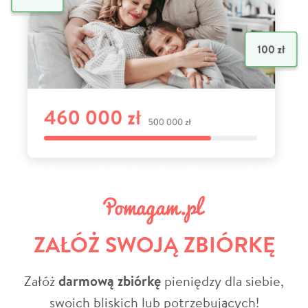
ZAŁÓŻ SWOJĄ ZBIÓRKĘ
Załóż
darmową zbiórkę
pieniędzy dla siebie,
swoich bliskich lub potrzebujących!