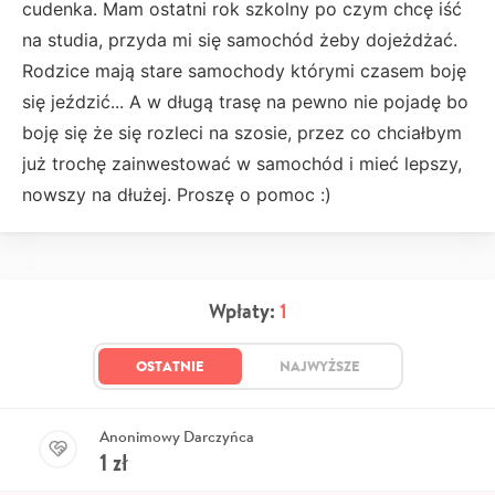
cudenka. Mam ostatni rok szkolny po czym chcę iść
na studia, przyda mi się samochód żeby dojeżdżać.
Rodzice mają stare samochody którymi czasem boję
się jeździć... A w długą trasę na pewno nie pojadę bo
boję się że się rozleci na szosie, przez co chciałbym
już trochę zainwestować w samochód i mieć lepszy,
nowszy na dłużej. Proszę o pomoc :)
Wpłaty:
1
OSTATNIE
NAJWYŻSZE
Anonimowy Darczyńca
1
zł