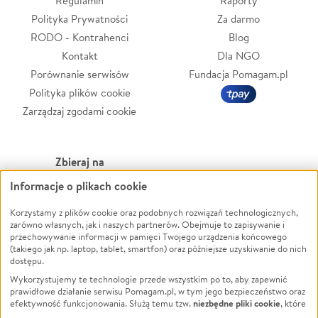
Regulamin
Raporty
Polityka Prywatności
Za darmo
RODO - Kontrahenci
Blog
Kontakt
Dla NGO
Porównanie serwisów
Fundacja Pomagam.pl
Polityka plików cookie
Zarządzaj zgodami cookie
Zbieraj na
Informacje o plikach cookie
Leczenie
LGBTQ+
Zwierzęta
Powódź
Korzystamy z plików cookie oraz podobnych rozwiązań technologicznych,
zarówno własnych, jak i naszych partnerów. Obejmuje to zapisywanie i
Pożar
Wichura
przechowywanie informacji w pamięci Twojego urządzenia końcowego
(takiego jak np. laptop, tablet, smartfon) oraz późniejsze uzyskiwanie do nich
Ukraina
NGO
dostępu.
Sport
Religia
Wykorzystujemy te technologie przede wszystkim po to, aby zapewnić
Pomoc Finansowa
Edukacja
prawidłowe działanie serwisu Pomagam.pl, w tym jego bezpieczeństwo oraz
niezbędne pliki cookie
efektywność funkcjonowania. Służą temu tzw.
, które
Projekty
Podróż
pozostają zawsze aktywne.
Dowiedz się więcej