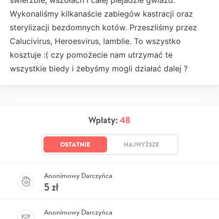
świerzbie, wszołach i całej plejadzie gwiazd.
Wykonaliśmy kilkanaście zabiegów kastracji oraz
sterylizacji bezdomnych kotów. Przeszliśmy przez
Calucivirus, Heroesvirus, lamblie. To wszystko
kosztuje :( czy pomożecie nam utrzymać te
wszystkie biedy i żebyśmy mogli działać dalej ?
Wpłaty:
48
OSTATNIE
NAJWYŻSZE
Anonimowy Darczyńca
5
zł
Anonimowy Darczyńca