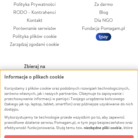
Polityka Prywatności
Za darmo
RODO - Kontrahenci
Blog
Kontakt
Dla NGO
Porównanie serwisów
Fundacja Pomagam.pl
Polityka plików cookie
Zarządzaj zgodami cookie
Zbieraj na
Informacje o plikach cookie
Leczenie
LGBTQ+
Zwierzęta
Powódź
Korzystamy z plików cookie oraz podobnych rozwiązań technologicznych,
zarówno własnych, jak i naszych partnerów. Obejmuje to zapisywanie i
Pożar
Wichura
przechowywanie informacji w pamięci Twojego urządzenia końcowego
(takiego jak np. laptop, tablet, smartfon) oraz późniejsze uzyskiwanie do nich
Ukraina
NGO
dostępu.
Sport
Religia
Wykorzystujemy te technologie przede wszystkim po to, aby zapewnić
Pomoc Finansowa
Edukacja
prawidłowe działanie serwisu Pomagam.pl, w tym jego bezpieczeństwo oraz
niezbędne pliki cookie
efektywność funkcjonowania. Służą temu tzw.
, które
Projekty
Podróż
pozostają zawsze aktywne.
Dowiedz się więcej
Pogrzeb
Impreza