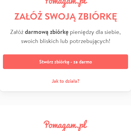
ZAŁÓŻ SWOJĄ ZBIÓRKĘ
Załóż
darmową zbiórkę
pieniędzy dla siebie,
swoich bliskich lub potrzebujących!
Stwórz zbiórkę - za darmo
Jak to działa?