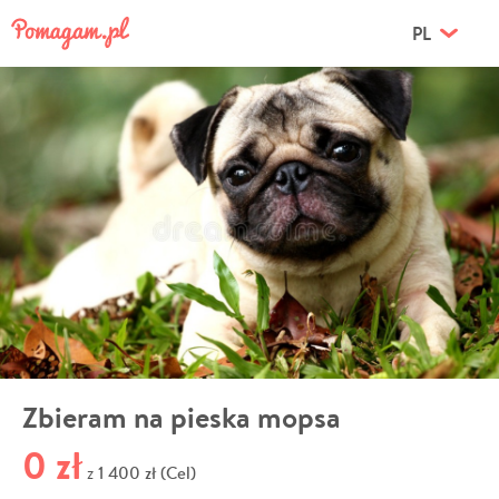
PL
Zbieram na pieska mopsa
0 zł
1 400 zł (Cel)
z