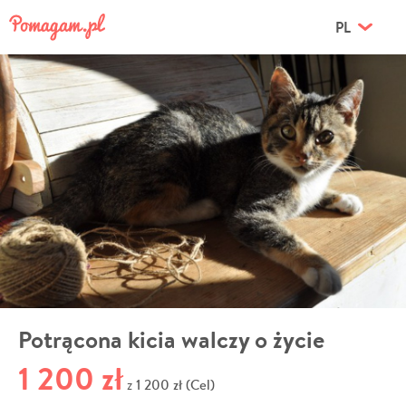
PL
Potrącona kicia walczy o życie
1 200 zł
1 200 zł (Cel)
z