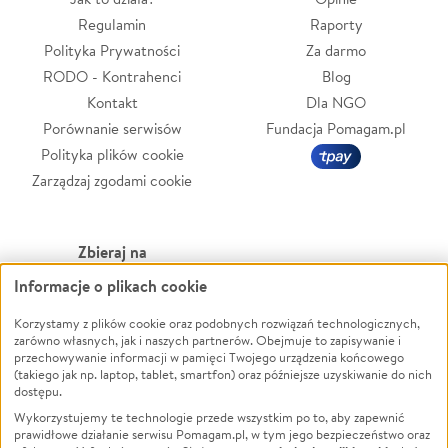
Regulamin
Raporty
Polityka Prywatności
Za darmo
RODO - Kontrahenci
Blog
Kontakt
Dla NGO
Porównanie serwisów
Fundacja Pomagam.pl
Polityka plików cookie
Zarządzaj zgodami cookie
Zbieraj na
Informacje o plikach cookie
Leczenie
LGBTQ+
Zwierzęta
Powódź
Korzystamy z plików cookie oraz podobnych rozwiązań technologicznych,
zarówno własnych, jak i naszych partnerów. Obejmuje to zapisywanie i
Pożar
Wichura
przechowywanie informacji w pamięci Twojego urządzenia końcowego
(takiego jak np. laptop, tablet, smartfon) oraz późniejsze uzyskiwanie do nich
Ukraina
NGO
dostępu.
Sport
Religia
Wykorzystujemy te technologie przede wszystkim po to, aby zapewnić
Pomoc Finansowa
Edukacja
prawidłowe działanie serwisu Pomagam.pl, w tym jego bezpieczeństwo oraz