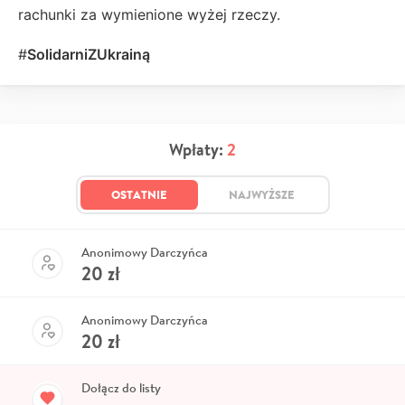
rachunki za wymienione wyżej rzeczy.
#
SolidarniZUkrainą
Wpłaty:
2
OSTATNIE
NAJWYŻSZE
Anonimowy Darczyńca
20
zł
Anonimowy Darczyńca
20
zł
Dołącz do listy