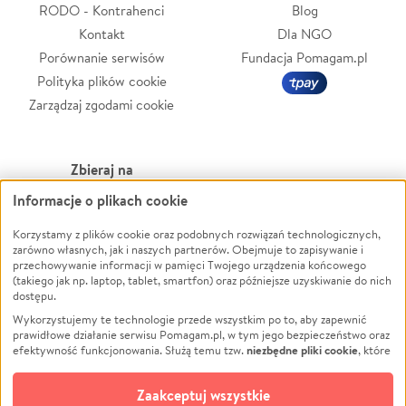
RODO - Kontrahenci
Blog
Kontakt
Dla NGO
Porównanie serwisów
Fundacja Pomagam.pl
Polityka plików cookie
Zarządzaj zgodami cookie
Zbieraj na
Informacje o plikach cookie
Leczenie
LGBTQ+
Zwierzęta
Powódź
Korzystamy z plików cookie oraz podobnych rozwiązań technologicznych,
zarówno własnych, jak i naszych partnerów. Obejmuje to zapisywanie i
Pożar
Wichura
przechowywanie informacji w pamięci Twojego urządzenia końcowego
(takiego jak np. laptop, tablet, smartfon) oraz późniejsze uzyskiwanie do nich
Ukraina
NGO
dostępu.
Sport
Religia
Wykorzystujemy te technologie przede wszystkim po to, aby zapewnić
Pomoc Finansowa
Edukacja
prawidłowe działanie serwisu Pomagam.pl, w tym jego bezpieczeństwo oraz
niezbędne pliki cookie
efektywność funkcjonowania. Służą temu tzw.
, które
Projekty
Podróż
pozostają zawsze aktywne.
Dowiedz się więcej
Pogrzeb
Impreza
opcjonalnych plików cookie
Dodatkowo, używamy
oraz podobnych
Zaakceptuj wszystkie
Społeczność lokalna
Ochrona środowiska
technologii do celów analitycznych i retargetingowych. Możesz wyrazić